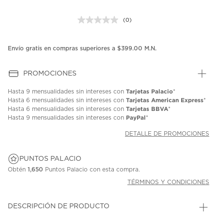
(0)
Sin
puntuación.
Enlace
en
Envío gratis en compras superiores a $399.00 M.N.
la
misma
página.
PROMOCIONES
Tarjetas Palacio
Hasta
9 mensualidades
sin intereses con
*
Tarjetas American Express
Hasta
6 mensualidades
sin intereses con
*
Tarjetas BBVA
Hasta
6 mensualidades
sin intereses con
*
PayPal
Hasta
9 mensualidades
sin intereses con
*
DETALLE DE PROMOCIONES
PUNTOS PALACIO
Obtén
1,650
Puntos Palacio con esta compra.
TÉRMINOS Y CONDICIONES
DESCRIPCIÓN DE PRODUCTO