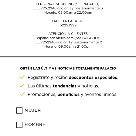
PERSONAL SHOPPING (555PALACIO):
55.5725.2246
opción 1 y posteriormente 3
Horario: 08:00am a 22:00pm
TARJETA PALACIO:
5229.1999
ATENCIÓN A CLIENTES
elpalaciodehierro.com (555PALACIO)
5557252246
opción 1 y posteriormente 2
Horario: 09:00am a 21:00pm
OBTÉN LAS ÚLTIMAS NOTICIAS TOTALMENTE PALACIO
descuentos especiales
Regístrate y recibe
.
tendencias
Las últimas
y noticias.
beneficios
Promociones,
y eventos únicos.
MUJER
HOMBRE