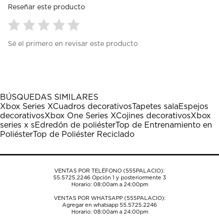
Reseñar este producto
Seleccionar
Seleccionar
Seleccionar
Seleccionar
Seleccionar
Sé el primero en revisar este producto
para
para
para
para
para
calificar
calificar
calificar
calificar
calificar
el
el
el
el
el
artículo
artículo
artículo
artículo
artículo
con
con
con
con
con
1
2
3
4
5
BÚSQUEDAS SIMILARES
estrella
estrellas.
estrellas.
estrellas.
estrellas.
Xbox Series X
Cuadros decorativos
Tapetes sala
Espejos
Esta
Esta
Esta
Esta
Esta
decorativos
Xbox One Series X
Cojines decorativos
Xbox
acción
acción
acción
acción
acción
series x s
Edredón de poliéster
Top de Entrenamiento en
abrirá
abrirá
abrirá
abrirá
abrirá
Poliéster
Top de Poliéster Reciclado
el
el
el
el
el
formulario
formulario
formulario
formulario
formulario
de
de
de
de
de
envío.
envío.
envío.
envío.
envío.
VENTAS POR TELÉFONO (555PALACIO):
55.5725.2246
Opción 1 y posteriormente 3
Horario: 08:00am a 24:00pm
VENTAS POR WHATSAPP (555PALACIO):
Agregar en whatsapp 55.5725.2246
Horario: 08:00am a 24:00pm