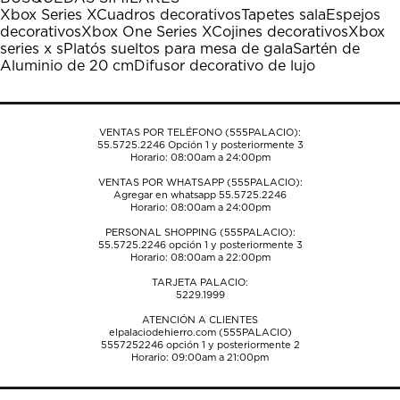
estrella
estrellas.
estrellas.
estrellas.
estrellas.
Xbox Series X
Cuadros decorativos
Tapetes sala
Espejos
Esta
Esta
Esta
Esta
Esta
decorativos
Xbox One Series X
Cojines decorativos
Xbox
acción
acción
acción
acción
acción
series x s
Platós sueltos para mesa de gala
Sartén de
abrirá
abrirá
abrirá
abrirá
abrirá
Aluminio de 20 cm
Difusor decorativo de lujo
el
el
el
el
el
formulario
formulario
formulario
formulario
formulario
de
de
de
de
de
envío.
envío.
envío.
envío.
envío.
VENTAS POR TELÉFONO (555PALACIO):
55.5725.2246
Opción 1 y posteriormente 3
Horario: 08:00am a 24:00pm
VENTAS POR WHATSAPP (555PALACIO):
Agregar en whatsapp 55.5725.2246
Horario: 08:00am a 24:00pm
PERSONAL SHOPPING (555PALACIO):
55.5725.2246
opción 1 y posteriormente 3
Horario: 08:00am a 22:00pm
TARJETA PALACIO:
5229.1999
ATENCIÓN A CLIENTES
elpalaciodehierro.com (555PALACIO)
5557252246
opción 1 y posteriormente 2
Horario: 09:00am a 21:00pm