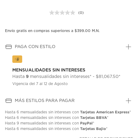
(0)
Sin
puntuación.
Enlace
en
Envío gratis en compras superiores a $399.00 M.N.
la
misma
página.
PAGA CON ESTILO
MENSUALIDADES SIN INTERESES
9
Hasta
mensualidades sin intereses* - $81,067.50*
Vigencia del 7 al 12 de Agosto
MÁS ESTILOS PARA PAGAR
Tarjetas American Express
Hasta
6 mensualidades
sin intereses con
*
Tarjetas BBVA
Hasta
6 mensualidades
sin intereses con
*
PayPal
Hasta
9 mensualidades
sin intereses con
*
Tarjetas Bajio
Hasta
6 mensualidades
sin intereses con
*