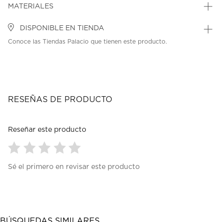
MATERIALES
DISPONIBLE EN TIENDA
Conoce las Tiendas Palacio que tienen este producto.
RESEÑAS DE PRODUCTO
Reseñar este producto
Seleccionar
Seleccionar
Seleccionar
Seleccionar
Seleccionar
Sé el primero en revisar este producto
para
para
para
para
para
calificar
calificar
calificar
calificar
calificar
el
el
el
el
el
artículo
artículo
artículo
artículo
artículo
con
con
con
con
con
1
2
3
4
5
BÚSQUEDAS SIMILARES