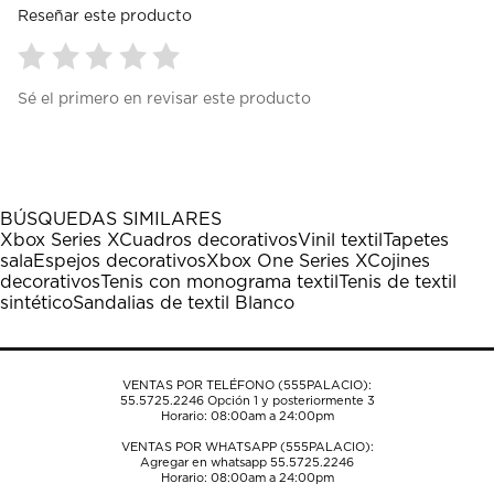
Reseñar este producto
Seleccionar
Seleccionar
Seleccionar
Seleccionar
Seleccionar
Sé el primero en revisar este producto
para
para
para
para
para
calificar
calificar
calificar
calificar
calificar
el
el
el
el
el
artículo
artículo
artículo
artículo
artículo
con
con
con
con
con
1
2
3
4
5
BÚSQUEDAS SIMILARES
estrella
estrellas.
estrellas.
estrellas.
estrellas.
Xbox Series X
Cuadros decorativos
Vinil textil
Tapetes
Esta
Esta
Esta
Esta
Esta
sala
Espejos decorativos
Xbox One Series X
Cojines
acción
acción
acción
acción
acción
decorativos
Tenis con monograma textil
Tenis de textil
abrirá
abrirá
abrirá
abrirá
abrirá
sintético
Sandalias de textil Blanco
el
el
el
el
el
formulario
formulario
formulario
formulario
formulario
de
de
de
de
de
envío.
envío.
envío.
envío.
envío.
VENTAS POR TELÉFONO (555PALACIO):
55.5725.2246
Opción 1 y posteriormente 3
Horario: 08:00am a 24:00pm
VENTAS POR WHATSAPP (555PALACIO):
Agregar en whatsapp 55.5725.2246
Horario: 08:00am a 24:00pm