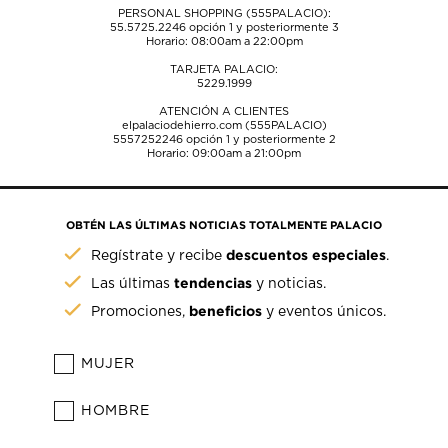
PERSONAL SHOPPING (555PALACIO):
55.5725.2246
opción 1 y posteriormente 3
Horario: 08:00am a 22:00pm
TARJETA PALACIO:
5229.1999
ATENCIÓN A CLIENTES
elpalaciodehierro.com (555PALACIO)
5557252246
opción 1 y posteriormente 2
Horario: 09:00am a 21:00pm
OBTÉN LAS ÚLTIMAS NOTICIAS TOTALMENTE PALACIO
descuentos especiales
Regístrate y recibe
.
tendencias
Las últimas
y noticias.
beneficios
Promociones,
y eventos únicos.
MUJER
HOMBRE