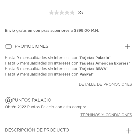
(0)
Sin
puntuación.
Enlace
en
Envío gratis en compras superiores a $399.00 M.N.
la
misma
página.
PROMOCIONES
Tarjetas Palacio
Hasta
9 mensualidades
sin intereses con
*
Tarjetas American Express
Hasta
6 mensualidades
sin intereses con
*
Tarjetas BBVA
Hasta
6 mensualidades
sin intereses con
*
PayPal
Hasta
9 mensualidades
sin intereses con
*
DETALLE DE PROMOCIONES
PUNTOS PALACIO
Obtén
2,122
Puntos Palacio con esta compra.
TÉRMINOS Y CONDICIONES
DESCRIPCIÓN DE PRODUCTO