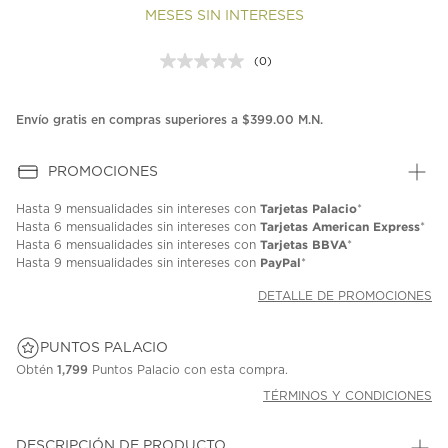
MESES SIN INTERESES
(0)
Sin
puntuación.
Enlace
en
Envío gratis en compras superiores a $399.00 M.N.
la
misma
página.
PROMOCIONES
Tarjetas Palacio
Hasta
9 mensualidades
sin intereses con
*
Tarjetas American Express
Hasta
6 mensualidades
sin intereses con
*
Tarjetas BBVA
Hasta
6 mensualidades
sin intereses con
*
PayPal
Hasta
9 mensualidades
sin intereses con
*
DETALLE DE PROMOCIONES
PUNTOS PALACIO
Obtén
1,799
Puntos Palacio con esta compra.
TÉRMINOS Y CONDICIONES
DESCRIPCIÓN DE PRODUCTO