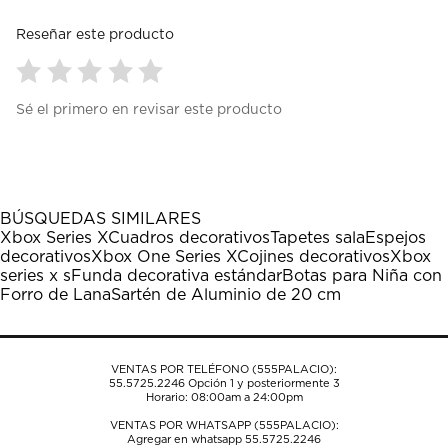
Reseñar este producto
Seleccionar
Seleccionar
Seleccionar
Seleccionar
Seleccionar
Sé el primero en revisar este producto
para
para
para
para
para
calificar
calificar
calificar
calificar
calificar
el
el
el
el
el
artículo
artículo
artículo
artículo
artículo
con
con
con
con
con
1
2
3
4
5
BÚSQUEDAS SIMILARES
estrella
estrellas.
estrellas.
estrellas.
estrellas.
Xbox Series X
Cuadros decorativos
Tapetes sala
Espejos
Esta
Esta
Esta
Esta
Esta
decorativos
Xbox One Series X
Cojines decorativos
Xbox
acción
acción
acción
acción
acción
series x s
Funda decorativa estándar
Botas para Niña con
abrirá
abrirá
abrirá
abrirá
abrirá
Forro de Lana
Sartén de Aluminio de 20 cm
el
el
el
el
el
formulario
formulario
formulario
formulario
formulario
de
de
de
de
de
envío.
envío.
envío.
envío.
envío.
VENTAS POR TELÉFONO (555PALACIO):
55.5725.2246
Opción 1 y posteriormente 3
Horario: 08:00am a 24:00pm
VENTAS POR WHATSAPP (555PALACIO):
Agregar en whatsapp 55.5725.2246