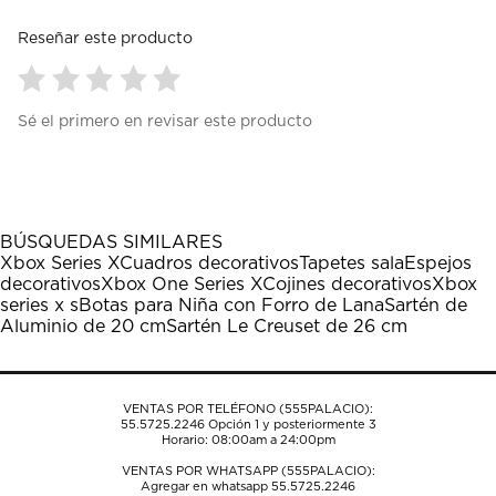
Reseñar este producto
Seleccionar
Seleccionar
Seleccionar
Seleccionar
Seleccionar
Sé el primero en revisar este producto
para
para
para
para
para
calificar
calificar
calificar
calificar
calificar
el
el
el
el
el
artículo
artículo
artículo
artículo
artículo
con
con
con
con
con
1
2
3
4
5
BÚSQUEDAS SIMILARES
estrella
estrellas.
estrellas.
estrellas.
estrellas.
Xbox Series X
Cuadros decorativos
Tapetes sala
Espejos
Esta
Esta
Esta
Esta
Esta
decorativos
Xbox One Series X
Cojines decorativos
Xbox
acción
acción
acción
acción
acción
series x s
Botas para Niña con Forro de Lana
Sartén de
abrirá
abrirá
abrirá
abrirá
abrirá
Aluminio de 20 cm
Sartén Le Creuset de 26 cm
el
el
el
el
el
formulario
formulario
formulario
formulario
formulario
de
de
de
de
de
envío.
envío.
envío.
envío.
envío.
VENTAS POR TELÉFONO (555PALACIO):
55.5725.2246
Opción 1 y posteriormente 3
Horario: 08:00am a 24:00pm
VENTAS POR WHATSAPP (555PALACIO):
Agregar en whatsapp 55.5725.2246