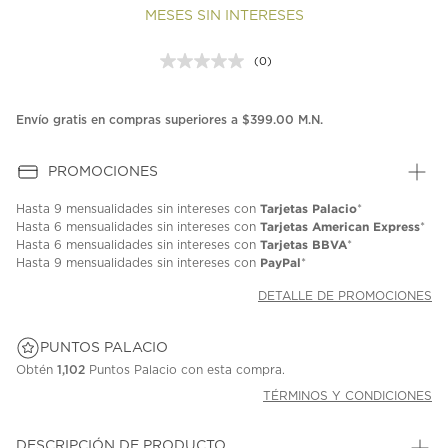
MESES SIN INTERESES
(0)
Sin
puntuación.
Enlace
en
Envío gratis en compras superiores a $399.00 M.N.
la
misma
página.
PROMOCIONES
Tarjetas Palacio
Hasta
9 mensualidades
sin intereses con
*
Tarjetas American Express
Hasta
6 mensualidades
sin intereses con
*
Tarjetas BBVA
Hasta
6 mensualidades
sin intereses con
*
PayPal
Hasta
9 mensualidades
sin intereses con
*
DETALLE DE PROMOCIONES
PUNTOS PALACIO
Obtén
1,102
Puntos Palacio con esta compra.
TÉRMINOS Y CONDICIONES
DESCRIPCIÓN DE PRODUCTO