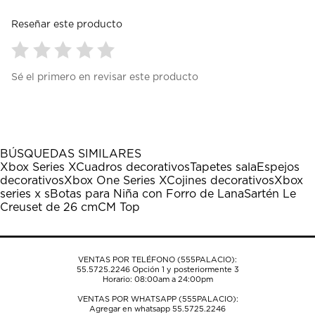
Reseñar este producto
Seleccionar
Seleccionar
Seleccionar
Seleccionar
Seleccionar
Sé el primero en revisar este producto
para
para
para
para
para
calificar
calificar
calificar
calificar
calificar
el
el
el
el
el
artículo
artículo
artículo
artículo
artículo
con
con
con
con
con
1
2
3
4
5
BÚSQUEDAS SIMILARES
estrella
estrellas.
estrellas.
estrellas.
estrellas.
Xbox Series X
Cuadros decorativos
Tapetes sala
Espejos
Esta
Esta
Esta
Esta
Esta
decorativos
Xbox One Series X
Cojines decorativos
Xbox
acción
acción
acción
acción
acción
series x s
Botas para Niña con Forro de Lana
Sartén Le
abrirá
abrirá
abrirá
abrirá
abrirá
Creuset de 26 cm
CM Top
el
el
el
el
el
formulario
formulario
formulario
formulario
formulario
de
de
de
de
de
envío.
envío.
envío.
envío.
envío.
VENTAS POR TELÉFONO (555PALACIO):
55.5725.2246
Opción 1 y posteriormente 3
Horario: 08:00am a 24:00pm
VENTAS POR WHATSAPP (555PALACIO):
Agregar en whatsapp 55.5725.2246