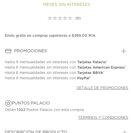
MESES SIN INTERESES
(0)
Sin
puntuación.
Enlace
en
Envío gratis en compras superiores a $399.00 M.N.
la
misma
página.
PROMOCIONES
Tarjetas Palacio
Hasta
9 mensualidades
sin intereses con
*
Tarjetas American Express
Hasta
6 mensualidades
sin intereses con
*
Tarjetas BBVA
Hasta
6 mensualidades
sin intereses con
*
PayPal
Hasta
9 mensualidades
sin intereses con
*
DETALLE DE PROMOCIONES
PUNTOS PALACIO
Obtén
1,102
Puntos Palacio con esta compra.
TÉRMINOS Y CONDICIONES
DESCRIPCIÓN DE PRODUCTO