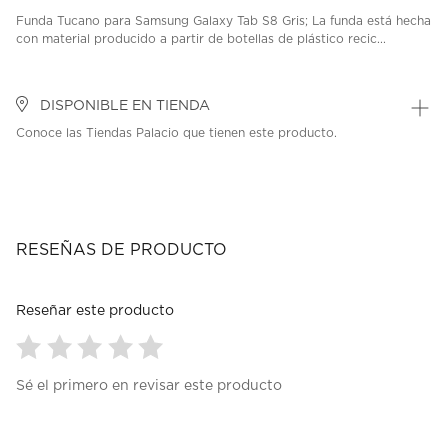
Funda Tucano para Samsung Galaxy Tab S8 Gris; La funda está hecha
con material producido a partir de botellas de plástico recic...
DISPONIBLE EN TIENDA
Conoce las Tiendas Palacio que tienen este producto.
RESEÑAS DE PRODUCTO
Reseñar este producto
Seleccionar
Seleccionar
Seleccionar
Seleccionar
Seleccionar
Sé el primero en revisar este producto
para
para
para
para
para
calificar
calificar
calificar
calificar
calificar
el
el
el
el
el
artículo
artículo
artículo
artículo
artículo