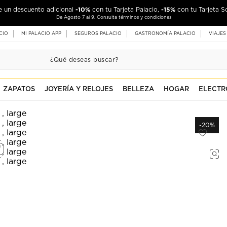
-10%
-15%
de un descuento adicional
con tu Tarjeta Palacio,
con tu Tarjeta S
De Agosto 7 al 9. Consulta términos y condiciones
CIO
MI PALACIO APP
SEGUROS PALACIO
GASTRONOMÍA PALACIO
VIAJES
ZAPATOS
JOYERÍA Y RELOJES
BELLEZA
HOGAR
ELECTR
-20%