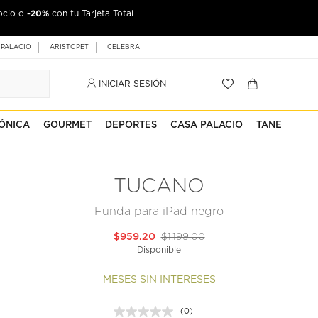
-20%
ocio o
con tu Tarjeta Total
 PALACIO
ARISTOPET
CELEBRA
INICIAR SESIÓN
ÓNICA
GOURMET
DEPORTES
CASA PALACIO
TANE
TUCANO
Funda para iPad negro
$959.20
$1,199.00
Disponible
MESES SIN INTERESES
(0)
Sin