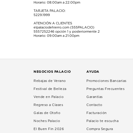
Horario: 08:00am a 22:00pm
TARJETA PALACIO:
5229.1999
ATENCIÓN A CLIENTES
elpalaciodehierro.com (555PALACIO)
5557252246
opción 1 y posteriormente 2
Horario: 09:00am a 21:00pm
NEGOCIOS PALACIO
AYUDA
Rebajas de Verano
Promociones Bancarias
Festival de Belleza
Preguntas Frecuentes
Vende en Palacio
Garantías
Regreso a Clases
Contacto
Galas de Otoño
Facturación
Noches Palacio
Palacio te escucha
El Buen Fin 2026
Compra Segura