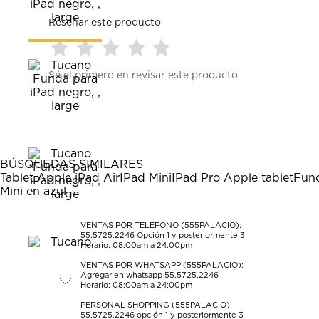
Reseñar este producto
Seleccionar
Seleccionar
Seleccionar
Seleccionar
Seleccionar
Sé el primero en revisar este producto
para
para
para
para
para
calificar
calificar
calificar
calificar
calificar
el
el
el
el
el
artículo
artículo
artículo
artículo
artículo
con
con
con
con
con
1
2
3
4
5
estrella
estrellas.
estrellas.
estrellas.
estrellas.
BÚSQUEDAS SIMILARES
Esta
Esta
Esta
Esta
Esta
Tablet Apple iPad Air
IPad Mini
IPad Pro Apple tablet
Fund
acción
acción
acción
acción
acción
Mini en azul
abrirá
abrirá
abrirá
abrirá
abrirá
el
el
el
el
el
formulario
formulario
formulario
formulario
formulario
VENTAS POR TELÉFONO (555PALACIO):
55.5725.2246
Opción 1 y posteriormente 3
de
de
de
de
de
Horario: 08:00am a 24:00pm
envío.
envío.
envío.
envío.
envío.
VENTAS POR WHATSAPP (555PALACIO):
Agregar en whatsapp 55.5725.2246
Horario: 08:00am a 24:00pm
PERSONAL SHOPPING (555PALACIO):
55.5725.2246
opción 1 y posteriormente 3