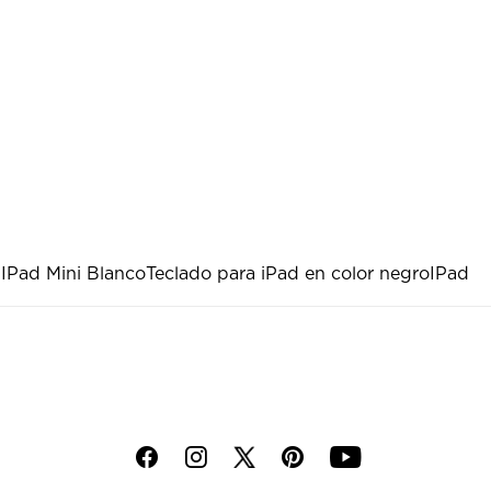
5
IPad Mini Blanco
Teclado para iPad en color negro
IPad
f
i
p
y