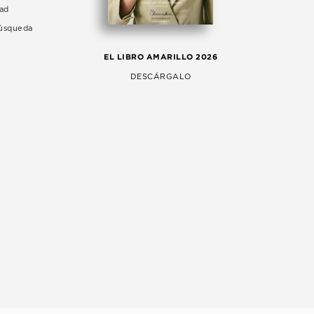
dad
Búsqueda
LA 
EL LIBRO AMARILLO 2026
AG
DESCÁRGALO