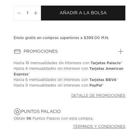
puntuación.
Enlace
AÑADIR A LA BOLSA
en
la
misma
página.
Envío gratis en compras superiores a $399.00 M.N.
PROMOCIONES
Tarjetas Palacio
Hasta
18 mensualidades
sin intereses con
*
Tarjetas American
Hasta
6 mensualidades
sin intereses con
Express
*
Tarjetas BBVA
Hasta
6 mensualidades
sin intereses con
*
PayPal
Hasta
9 mensualidades
sin intereses con
*
DETALLE DE PROMOCIONES
PUNTOS PALACIO
Obtén
96
Puntos Palacio con esta compra.
TÉRMINOS Y CONDICIONES