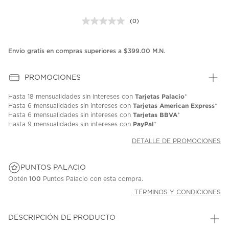
(0)
Sin
puntuación.
Enlace
en
Envío gratis en compras superiores a $399.00 M.N.
la
misma
página.
PROMOCIONES
Tarjetas Palacio
Hasta
18 mensualidades
sin intereses con
*
Tarjetas American Express
Hasta
6 mensualidades
sin intereses con
*
Tarjetas BBVA
Hasta
6 mensualidades
sin intereses con
*
PayPal
Hasta
9 mensualidades
sin intereses con
*
DETALLE DE PROMOCIONES
PUNTOS PALACIO
Obtén
100
Puntos Palacio con esta compra.
TÉRMINOS Y CONDICIONES
DESCRIPCIÓN DE PRODUCTO