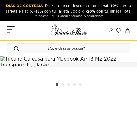
Ir
Ir
DÍAS DE CORTESÍA
-10%
. Disfruta de un descuento adicional
con tu
al
al
-15%
-20%
Tarjeta Palacio,
con tu Tarjeta Socio o
con tu Tarjeta Total
contenido
contenido
De Agosto 7 al 9. Consulta términos y condiciones
principal
de
pie
MIS
de
PEDIDOS
página
FAVORITOS
PERFIL
DIRECCIONES
MÉTODOS
DE PAGO
CERRAR
SESIÓN