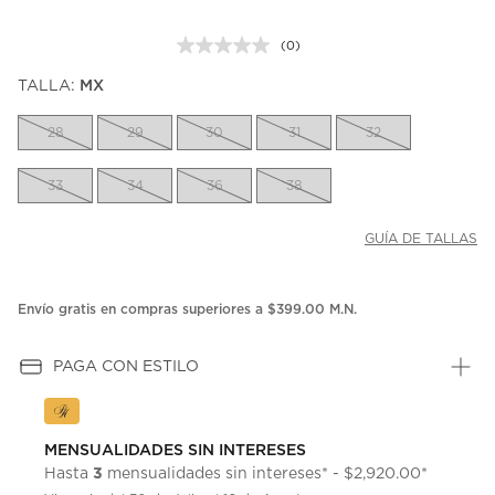
(0)
Sin
puntuación.
TALLA:
MX
Enlace
en
la
28
29
30
31
32
misma
página.
33
34
36
38
GUÍA DE TALLAS
Envío gratis en compras superiores a $399.00 M.N.
PAGA CON ESTILO
MENSUALIDADES SIN INTERESES
3
Hasta
mensualidades sin intereses* - $2,920.00*