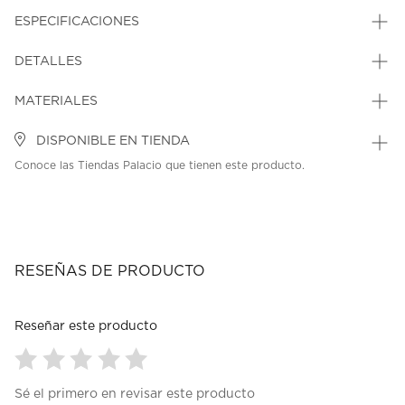
ESPECIFICACIONES
DETALLES
MATERIALES
DISPONIBLE EN TIENDA
Conoce las Tiendas Palacio que tienen este producto.
RESEÑAS DE PRODUCTO
Reseñar este producto
Seleccionar
Seleccionar
Seleccionar
Seleccionar
Seleccionar
Sé el primero en revisar este producto
para
para
para
para
para