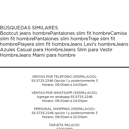
calificar
calificar
calificar
calificar
calificar
el
el
el
el
el
artículo
artículo
artículo
artículo
artículo
con
con
con
con
con
1
2
3
4
5
BÚSQUEDAS SIMILARES
estrella
estrellas.
estrellas.
estrellas.
estrellas.
Bootcut jeans hombre
Pantalones slim fit hombre
Camisa
Esta
Esta
Esta
Esta
Esta
slim fit hombre
Pantalones slim hombre
Traje slim fit
acción
acción
acción
acción
acción
hombre
Playera slim fit hombre
Jeans Levi's hombre
Jeans
abrirá
abrirá
abrirá
abrirá
abrirá
Azules Casual para Hombre
Jeans Slim para Vestir
el
el
el
el
el
Hombre
Jeans Marni para hombre
formulario
formulario
formulario
formulario
formulario
de
de
de
de
de
envío.
envío.
envío.
envío.
envío.
VENTAS POR TELÉFONO (555PALACIO):
55.5725.2246
Opción 1 y posteriormente 3
Horario: 08:00am a 24:00pm
VENTAS POR WHATSAPP (555PALACIO):
Agregar en whatsapp 55.5725.2246
Horario: 08:00am a 24:00pm
PERSONAL SHOPPING (555PALACIO):
55.5725.2246
opción 1 y posteriormente 3
Horario: 08:00am a 22:00pm
TARJETA PALACIO: