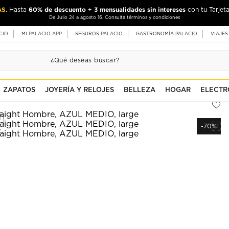
AS
60% de descuento
3 mensualidades sin intereses
. Hasta
+
con tu Tarjeta
De Julio 24 a agosto 16. Consulta términos y condiciones
CIO
MI PALACIO APP
SEGUROS PALACIO
GASTRONOMÍA PALACIO
VIAJES
ZAPATOS
JOYERÍA Y RELOJES
BELLEZA
HOGAR
ELECTR
-70%