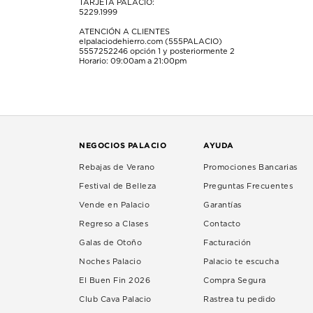
TARJETA PALACIO:
5229.1999
ATENCIÓN A CLIENTES
elpalaciodehierro.com (555PALACIO)
5557252246
opción 1 y posteriormente 2
Horario: 09:00am a 21:00pm
NEGOCIOS PALACIO
AYUDA
Rebajas de Verano
Promociones Bancarias
Festival de Belleza
Preguntas Frecuentes
Vende en Palacio
Garantías
Regreso a Clases
Contacto
Galas de Otoño
Facturación
Noches Palacio
Palacio te escucha
El Buen Fin 2026
Compra Segura
Club Cava Palacio
Rastrea tu pedido