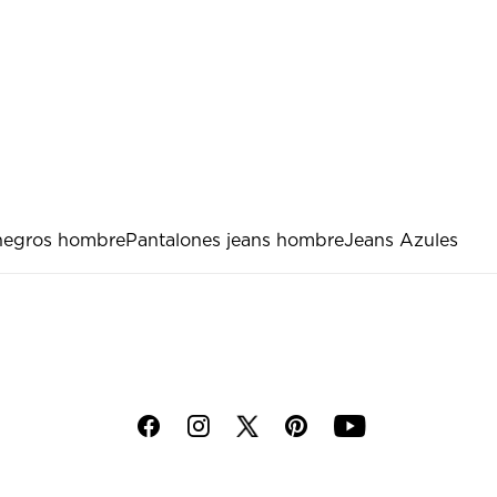
negros hombre
Pantalones jeans hombre
Jeans Azules
f
i
p
y