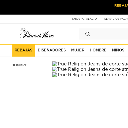
Ir
Ir
REBAJ
al
al
contenido
contenido
principal
de
TARJETA PALACIO
SERVICIOS PALA
pie
de
página
REBAJAS
DISEÑADORES
MUJER
HOMBRE
NIÑOS
HOMBRE