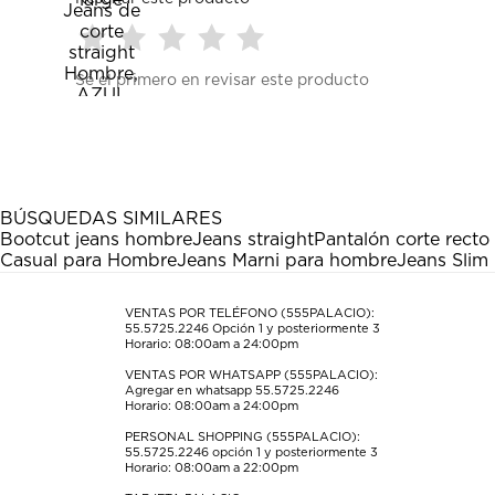
Seleccionar
Seleccionar
Seleccionar
Seleccionar
Seleccionar
Sé el primero en revisar este producto
para
para
para
para
para
calificar
calificar
calificar
calificar
calificar
el
el
el
el
el
artículo
artículo
artículo
artículo
artículo
con
con
con
con
con
1
2
3
4
5
estrella
estrellas.
estrellas.
estrellas.
estrellas.
BÚSQUEDAS SIMILARES
Esta
Esta
Esta
Esta
Esta
Bootcut jeans hombre
Jeans straight
Pantalón corte rect
acción
acción
acción
acción
acción
Casual para Hombre
Jeans Marni para hombre
Jeans Slim
abrirá
abrirá
abrirá
abrirá
abrirá
el
el
el
el
el
formulario
formulario
formulario
formulario
formulario
VENTAS POR TELÉFONO (555PALACIO):
55.5725.2246
Opción 1 y posteriormente 3
de
de
de
de
de
Horario: 08:00am a 24:00pm
envío.
envío.
envío.
envío.
envío.
VENTAS POR WHATSAPP (555PALACIO):
Agregar en whatsapp 55.5725.2246
Horario: 08:00am a 24:00pm
PERSONAL SHOPPING (555PALACIO):
55.5725.2246
opción 1 y posteriormente 3
Horario: 08:00am a 22:00pm