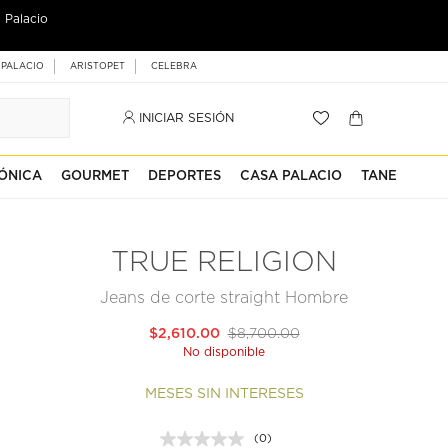
 Palacio
 PALACIO
ARISTOPET
CELEBRA
INICIAR SESIÓN
ÓNICA
GOURMET
DEPORTES
CASA PALACIO
TANE
TRUE RELIGION
Jeans de corte straight Hombre
$2,610.00
$8,700.00
No disponible
MESES SIN INTERESES
(0)
Sin