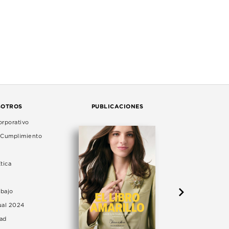
SOTROS
PUBLICACIONES
rporativo
e Cumplimiento
tica
abajo
ual 2024
dad