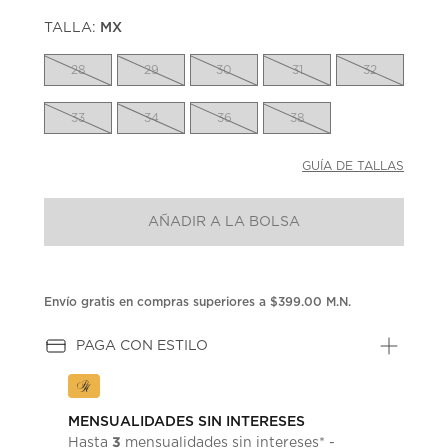
puntuación.
TALLA:
MX
Enlace
en
la
28
29
30
31
32
misma
página.
33
34
36
38
GUÍA DE TALLAS
AÑADIR A LA BOLSA
Envío gratis en compras superiores a $399.00 M.N.
PAGA CON ESTILO
MENSUALIDADES SIN INTERESES
3
Hasta
mensualidades sin intereses* -