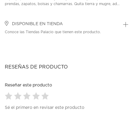
prendas, zapatos, bolsas y chamarras. Quita tierra y mugre, ad...
DISPONIBLE EN TIENDA
Conoce las Tiendas Palacio que tienen este producto.
RESEÑAS DE PRODUCTO
Reseñar este producto
Seleccionar
Seleccionar
Seleccionar
Seleccionar
Seleccionar
Sé el primero en revisar este producto
para
para
para
para
para
calificar
calificar
calificar
calificar
calificar
el
el
el
el
el
artículo
artículo
artículo
artículo
artículo
con
con
con
con
con