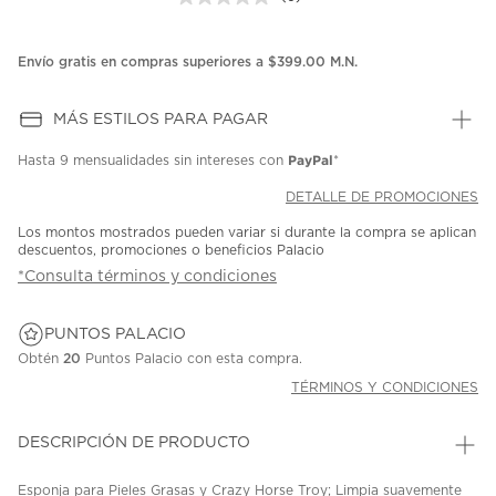
Sin
puntuación.
Enlace
en
Envío gratis en compras superiores a $399.00 M.N.
la
misma
página.
MÁS ESTILOS PARA PAGAR
PayPal
Hasta
9 mensualidades
sin intereses con
*
DETALLE DE PROMOCIONES
Los montos mostrados pueden variar si durante la compra se aplican
descuentos, promociones o beneficios Palacio
*Consulta términos y condiciones
PUNTOS PALACIO
Obtén
20
Puntos Palacio con esta compra.
TÉRMINOS Y CONDICIONES
DESCRIPCIÓN DE PRODUCTO
Esponja para Pieles Grasas y Crazy Horse Troy; Limpia suavemente