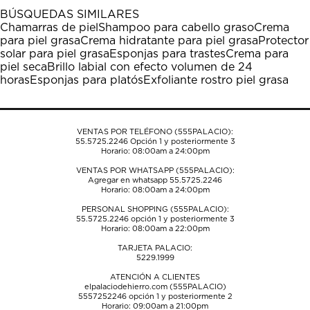
1
2
3
4
5
BÚSQUEDAS SIMILARES
estrella
estrellas.
estrellas.
estrellas.
estrellas.
Chamarras de piel
Shampoo para cabello graso
Crema
Esta
Esta
Esta
Esta
Esta
para piel grasa
Crema hidratante para piel grasa
Protector
acción
acción
acción
acción
acción
solar para piel grasa
Esponjas para trastes
Crema para
abrirá
abrirá
abrirá
abrirá
abrirá
piel seca
Brillo labial con efecto volumen de 24
el
el
el
el
el
horas
Esponjas para platós
Exfoliante rostro piel grasa
formulario
formulario
formulario
formulario
formulario
de
de
de
de
de
envío.
envío.
envío.
envío.
envío.
VENTAS POR TELÉFONO (555PALACIO):
55.5725.2246
Opción 1 y posteriormente 3
Horario: 08:00am a 24:00pm
VENTAS POR WHATSAPP (555PALACIO):
Agregar en whatsapp 55.5725.2246
Horario: 08:00am a 24:00pm
PERSONAL SHOPPING (555PALACIO):
55.5725.2246
opción 1 y posteriormente 3
Horario: 08:00am a 22:00pm
TARJETA PALACIO:
5229.1999
ATENCIÓN A CLIENTES
elpalaciodehierro.com (555PALACIO)
5557252246
opción 1 y posteriormente 2
Horario: 09:00am a 21:00pm