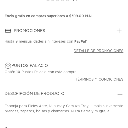
Sin
puntuación.
Enlace
en
Envío gratis en compras superiores a $399.00 M.N.
la
misma
página.
PROMOCIONES
PayPal
Hasta
9 mensualidades
sin intereses con
*
DETALLE DE PROMOCIONES
PUNTOS PALACIO
Obtén
10
Puntos Palacio con esta compra.
TÉRMINOS Y CONDICIONES
DESCRIPCIÓN DE PRODUCTO
Esponja para Pieles Ante, Nubuck y Gamuza Troy; Limpia suavemente
prendas, zapatos, bolsas y chamarras. Quita tierra y mugre, a...