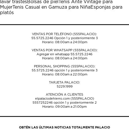
lavar trastes
Bolsas de piel
Tenis Ante Vintage para
abrirá
abrirá
abrirá
abrirá
abrirá
Mujer
Tenis Casual en Gamuza para Niña
Esponjas para
el
el
el
el
el
platós
formulario
formulario
formulario
formulario
formulario
de
de
de
de
de
envío.
envío.
envío.
envío.
envío.
VENTAS POR TELÉFONO (555PALACIO):
55.5725.2246
Opción 1 y posteriormente 3
Horario: 08:00am a 24:00pm
VENTAS POR WHATSAPP (555PALACIO):
Agregar en whatsapp 55.5725.2246
Horario: 08:00am a 24:00pm
PERSONAL SHOPPING (555PALACIO):
55.5725.2246
opción 1 y posteriormente 3
Horario: 08:00am a 22:00pm
TARJETA PALACIO:
5229.1999
ATENCIÓN A CLIENTES
elpalaciodehierro.com (555PALACIO)
5557252246
opción 1 y posteriormente 2
Horario: 09:00am a 21:00pm
OBTÉN LAS ÚLTIMAS NOTICIAS TOTALMENTE PALACIO