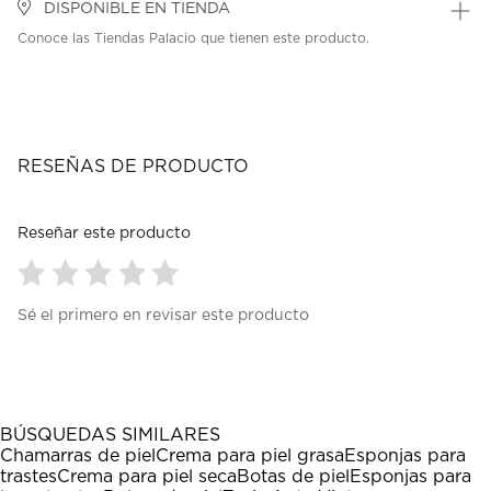
DISPONIBLE EN TIENDA
Conoce las Tiendas Palacio que tienen este producto.
RESEÑAS DE PRODUCTO
Reseñar este producto
Seleccionar
Seleccionar
Seleccionar
Seleccionar
Seleccionar
Sé el primero en revisar este producto
para
para
para
para
para
calificar
calificar
calificar
calificar
calificar
el
el
el
el
el
artículo
artículo
artículo
artículo
artículo
con
con
con
con
con
1
2
3
4
5
BÚSQUEDAS SIMILARES
estrella
estrellas.
estrellas.
estrellas.
estrellas.
Chamarras de piel
Crema para piel grasa
Esponjas para
Esta
Esta
Esta
Esta
Esta
trastes
Crema para piel seca
Botas de piel
Esponjas para
acción
acción
acción
acción
acción