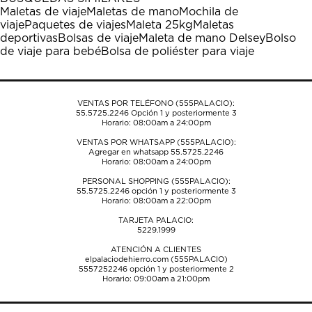
estrella
estrellas.
estrellas.
estrellas.
estrellas.
Maletas de viaje
Maletas de mano
Mochila de
Esta
Esta
Esta
Esta
Esta
viaje
Paquetes de viajes
Maleta 25kg
Maletas
acción
acción
acción
acción
acción
deportivas
Bolsas de viaje
Maleta de mano Delsey
Bolso
abrirá
abrirá
abrirá
abrirá
abrirá
de viaje para bebé
Bolsa de poliéster para viaje
el
el
el
el
el
formulario
formulario
formulario
formulario
formulario
de
de
de
de
de
envío.
envío.
envío.
envío.
envío.
VENTAS POR TELÉFONO (555PALACIO):
55.5725.2246
Opción 1 y posteriormente 3
Horario: 08:00am a 24:00pm
VENTAS POR WHATSAPP (555PALACIO):
Agregar en whatsapp 55.5725.2246
Horario: 08:00am a 24:00pm
PERSONAL SHOPPING (555PALACIO):
55.5725.2246
opción 1 y posteriormente 3
Horario: 08:00am a 22:00pm
TARJETA PALACIO:
5229.1999
ATENCIÓN A CLIENTES
elpalaciodehierro.com (555PALACIO)
5557252246
opción 1 y posteriormente 2
Horario: 09:00am a 21:00pm