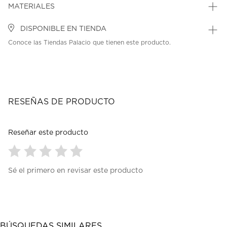
MATERIALES
DISPONIBLE EN TIENDA
Conoce las Tiendas Palacio que tienen este producto.
RESEÑAS DE PRODUCTO
Reseñar este producto
Seleccionar
Seleccionar
Seleccionar
Seleccionar
Seleccionar
Sé el primero en revisar este producto
para
para
para
para
para
calificar
calificar
calificar
calificar
calificar
el
el
el
el
el
artículo
artículo
artículo
artículo
artículo
con
con
con
con
con
1
2
3
4
5
BÚSQUEDAS SIMILARES