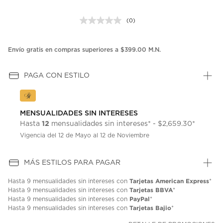
(0)
Sin
puntuación.
Enlace
en
Envío gratis en compras superiores a $399.00 M.N.
la
misma
página.
PAGA CON ESTILO
MENSUALIDADES SIN INTERESES
12
Hasta
mensualidades sin intereses* - $2,659.30*
Vigencia del 12 de Mayo al 12 de Noviembre
MÁS ESTILOS PARA PAGAR
Tarjetas American Express
Hasta
9 mensualidades
sin intereses con
*
Tarjetas BBVA
Hasta
9 mensualidades
sin intereses con
*
PayPal
Hasta
9 mensualidades
sin intereses con
*
Tarjetas Bajio
Hasta
9 mensualidades
sin intereses con
*