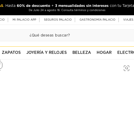
AS
60% de descuento
3 mensualidades sin intereses
. Hasta
+
con tu Tarjeta
De Julio 24 a agosto 16. Consulta términos y condiciones
CIO
MI PALACIO APP
SEGUROS PALACIO
GASTRONOMÍA PALACIO
VIAJES
ZAPATOS
JOYERÍA Y RELOJES
BELLEZA
HOGAR
ELECTR