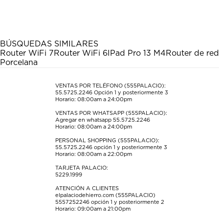
el
el
el
el
el
artículo
artículo
artículo
artículo
artículo
con
con
con
con
con
1
2
3
4
5
estrella
estrellas.
estrellas.
estrellas.
estrellas.
BÚSQUEDAS SIMILARES
Esta
Esta
Esta
Esta
Esta
Router WiFi 7
Router WiFi 6
IPad Pro 13 M4
Router de red
acción
acción
acción
acción
acción
Porcelana
abrirá
abrirá
abrirá
abrirá
abrirá
el
el
el
el
el
formulario
formulario
formulario
formulario
formulario
VENTAS POR TELÉFONO (555PALACIO):
55.5725.2246
Opción 1 y posteriormente 3
de
de
de
de
de
Horario: 08:00am a 24:00pm
envío.
envío.
envío.
envío.
envío.
VENTAS POR WHATSAPP (555PALACIO):
Agregar en whatsapp 55.5725.2246
Horario: 08:00am a 24:00pm
PERSONAL SHOPPING (555PALACIO):
55.5725.2246
opción 1 y posteriormente 3
Horario: 08:00am a 22:00pm
TARJETA PALACIO:
5229.1999
ATENCIÓN A CLIENTES
elpalaciodehierro.com (555PALACIO)
5557252246
opción 1 y posteriormente 2
Horario: 09:00am a 21:00pm