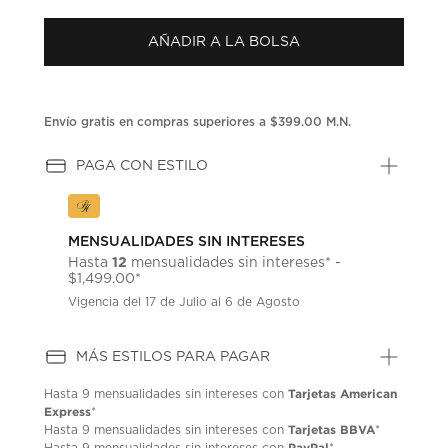
puntuación.
Enlace
AÑADIR A LA BOLSA
en
la
misma
página.
Envío gratis en compras superiores a $399.00 M.N.
PAGA CON ESTILO
MENSUALIDADES SIN INTERESES
12
Hasta
mensualidades sin intereses* -
$1,499.00*
Vigencia del 17 de Julio al 6 de Agosto
MÁS ESTILOS PARA PAGAR
Tarjetas American
Hasta
9 mensualidades
sin intereses con
Express
*
Tarjetas BBVA
Hasta
9 mensualidades
sin intereses con
*
PayPal
Hasta
9 mensualidades
sin intereses con
*