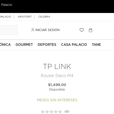
 Palacio
 PALACIO
ARISTOPET
CELEBRA
INICIAR SESIÓN
ÓNICA
GOURMET
DEPORTES
CASA PALACIO
TANE
TP LINK
Router Deco M4
$1,499.00
Disponible
MESES SIN INTERESES
(0)
Sin