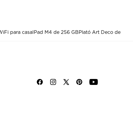
WiFi para casa
IPad M4 de 256 GB
Plató Art Deco de
f
i
p
y