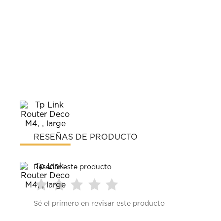
RESEÑAS DE PRODUCTO
Reseñar este producto
Seleccionar
Seleccionar
Seleccionar
Seleccionar
Seleccionar
Sé el primero en revisar este producto
para
para
para
para
para
calificar
calificar
calificar
calificar
calificar