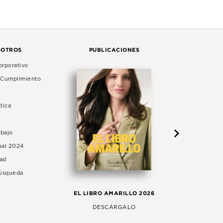
SOTROS
PUBLICACIONES
rporativo
e Cumplimiento
tica
abajo
ual 2024
dad
Búsqueda
LA 
EL LIBRO AMARILLO 2026
AG
DESCÁRGALO