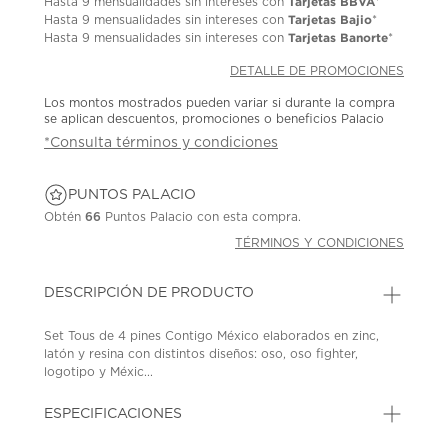
Tarjetas BBVA
Hasta
9 mensualidades
sin intereses con
*
Tarjetas Bajio
Hasta
9 mensualidades
sin intereses con
*
Tarjetas Banorte
Hasta
9 mensualidades
sin intereses con
*
DETALLE DE PROMOCIONES
Los montos mostrados pueden variar si durante la compra
se aplican descuentos, promociones o beneficios Palacio
*Consulta términos y condiciones
PUNTOS PALACIO
Obtén
66
Puntos Palacio con esta compra.
TÉRMINOS Y CONDICIONES
DESCRIPCIÓN DE PRODUCTO
Set Tous de 4 pines Contigo México elaborados en zinc,
latón y resina con distintos diseños: oso, oso fighter,
logotipo y Méxic...
ESPECIFICACIONES