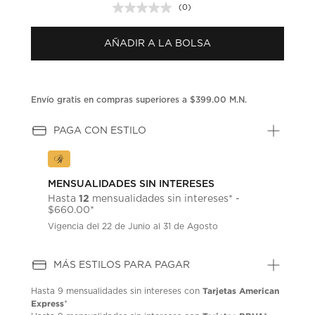
(0)
Sin
puntuación.
Enlace
AÑADIR A LA BOLSA
en
la
misma
página.
Envío gratis en compras superiores a $399.00 M.N.
PAGA CON ESTILO
MENSUALIDADES SIN INTERESES
12
Hasta
mensualidades sin intereses* -
$660.00*
Vigencia del 22 de Junio al 31 de Agosto
MÁS ESTILOS PARA PAGAR
Tarjetas American
Hasta
9 mensualidades
sin intereses con
Express
*