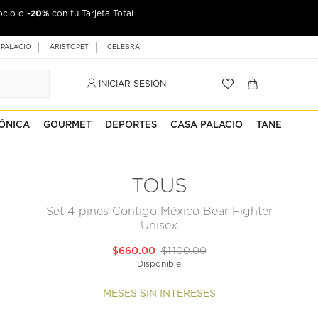
-20%
ocio o
con tu Tarjeta Total
 PALACIO
ARISTOPET
CELEBRA
INICIAR SESIÓN
ÓNICA
GOURMET
DEPORTES
CASA PALACIO
TANE
TOUS
Set 4 pines Contigo México Bear Fighter
Unisex
$660.00
$1,100.00
Disponible
MESES SIN INTERESES