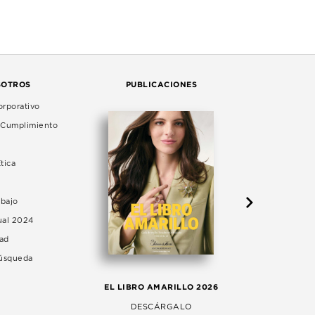
SOTROS
PUBLICACIONES
rporativo
e Cumplimiento
tica
abajo
ual 2024
dad
Búsqueda
LA 
EL LIBRO AMARILLO 2026
AG
DESCÁRGALO