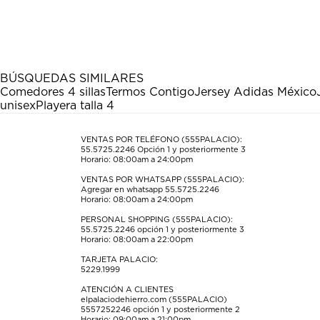
calificar
calificar
calificar
calificar
calificar
el
el
el
el
el
artículo
artículo
artículo
artículo
artículo
con
con
con
con
con
1
2
3
4
5
estrella
estrellas.
estrellas.
estrellas.
estrellas.
BÚSQUEDAS SIMILARES
Esta
Esta
Esta
Esta
Esta
Comedores 4 sillas
Termos Contigo
Jersey Adidas México
acción
acción
acción
acción
acción
unisex
Playera talla 4
abrirá
abrirá
abrirá
abrirá
abrirá
el
el
el
el
el
formulario
formulario
formulario
formulario
formulario
VENTAS POR TELÉFONO (555PALACIO):
55.5725.2246
Opción 1 y posteriormente 3
de
de
de
de
de
Horario: 08:00am a 24:00pm
envío.
envío.
envío.
envío.
envío.
VENTAS POR WHATSAPP (555PALACIO):
Agregar en whatsapp 55.5725.2246
Horario: 08:00am a 24:00pm
PERSONAL SHOPPING (555PALACIO):
55.5725.2246
opción 1 y posteriormente 3
Horario: 08:00am a 22:00pm
TARJETA PALACIO:
5229.1999
ATENCIÓN A CLIENTES
elpalaciodehierro.com (555PALACIO)
5557252246
opción 1 y posteriormente 2
Horario: 09:00am a 21:00pm