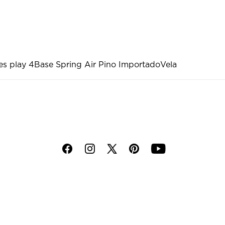
es play 4
Base Spring Air Pino Importado
Vela
f
i
p
y