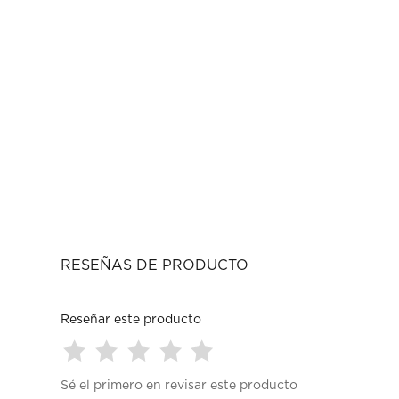
RESEÑAS DE PRODUCTO
Reseñar este producto
Seleccionar
Seleccionar
Seleccionar
Seleccionar
Seleccionar
Sé el primero en revisar este producto
para
para
para
para
para