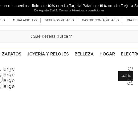
-10%
-15%
de un descuento adicional
con tu Tarjeta Palacio,
con tu Tarjeta S
De Agosto 7 al 9. Consulta términos y condiciones
CIO
MI PALACIO APP
SEGUROS PALACIO
GASTRONOMÍA PALACIO
VIAJES
ZAPATOS
JOYERÍA Y RELOJES
BELLEZA
HOGAR
ELECTR
-40%