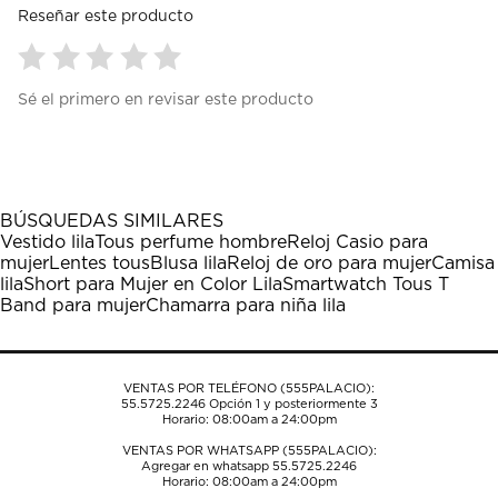
Reseñar este producto
Seleccionar
Seleccionar
Seleccionar
Seleccionar
Seleccionar
Sé el primero en revisar este producto
para
para
para
para
para
calificar
calificar
calificar
calificar
calificar
el
el
el
el
el
artículo
artículo
artículo
artículo
artículo
con
con
con
con
con
1
2
3
4
5
BÚSQUEDAS SIMILARES
estrella
estrellas.
estrellas.
estrellas.
estrellas.
Vestido lila
Tous perfume hombre
Reloj Casio para
Esta
Esta
Esta
Esta
Esta
mujer
Lentes tous
Blusa lila
Reloj de oro para mujer
Camisa
acción
acción
acción
acción
acción
lila
Short para Mujer en Color Lila
Smartwatch Tous T
abrirá
abrirá
abrirá
abrirá
abrirá
Band para mujer
Chamarra para niña lila
el
el
el
el
el
formulario
formulario
formulario
formulario
formulario
de
de
de
de
de
envío.
envío.
envío.
envío.
envío.
VENTAS POR TELÉFONO (555PALACIO):
55.5725.2246
Opción 1 y posteriormente 3
Horario: 08:00am a 24:00pm
VENTAS POR WHATSAPP (555PALACIO):
Agregar en whatsapp 55.5725.2246
Horario: 08:00am a 24:00pm