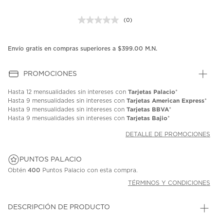
(0)
Sin
puntuación.
Enlace
en
Envío gratis en compras superiores a $399.00 M.N.
la
misma
página.
PROMOCIONES
Tarjetas Palacio
Hasta
12 mensualidades
sin intereses con
*
Tarjetas American Express
Hasta
9 mensualidades
sin intereses con
*
Tarjetas BBVA
Hasta
9 mensualidades
sin intereses con
*
Tarjetas Bajio
Hasta
9 mensualidades
sin intereses con
*
DETALLE DE PROMOCIONES
PUNTOS PALACIO
Obtén
400
Puntos Palacio con esta compra.
TÉRMINOS Y CONDICIONES
DESCRIPCIÓN DE PRODUCTO