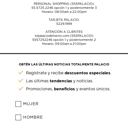
PERSONAL SHOPPING (555PALACIO):
55.5725.2246
opción 1 y posteriormente 3
Horario: 08:00am a 22:00pm
TARJETA PALACIO:
5229.1999
ATENCIÓN A CLIENTES
elpalaciodehierro.com (555PALACIO)
5557252246
opción 1 y posteriormente 2
Horario: 09:00am a 21:00pm
OBTÉN LAS ÚLTIMAS NOTICIAS TOTALMENTE PALACIO
descuentos especiales
Regístrate y recibe
.
tendencias
Las últimas
y noticias.
beneficios
Promociones,
y eventos únicos.
MUJER
HOMBRE