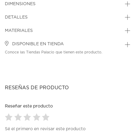
DIMENSIONES
DETALLES
MATERIALES
DISPONIBLE EN TIENDA
Conoce las Tiendas Palacio que tienen este producto.
RESEÑAS DE PRODUCTO
Reseñar este producto
Seleccionar
Seleccionar
Seleccionar
Seleccionar
Seleccionar
Sé el primero en revisar este producto
para
para
para
para
para
calificar
calificar
calificar
calificar
calificar