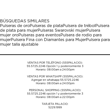
el
el
el
el
el
artículo
artículo
artículo
artículo
artículo
con
con
con
con
con
1
2
3
4
5
BÚSQUEDAS SIMILARES
estrella
estrellas.
estrellas.
estrellas.
estrellas.
Pulseras de oro
Pulseras de plata
Pulsera de trébol
Pulsera
Esta
Esta
Esta
Esta
Esta
de plata para mujer
Pulseras Swarovski mujer
Pulsera
acción
acción
acción
acción
acción
mujer oro
Pulseras para eventos
Pulsera de rodio para
abrirá
abrirá
abrirá
abrirá
abrirá
mujer
Pulsera Fina con Diamantes para Mujer
Pulsera para
el
el
el
el
el
mujer talla ajustable
formulario
formulario
formulario
formulario
formulario
de
de
de
de
de
envío.
envío.
envío.
envío.
envío.
VENTAS POR TELÉFONO (555PALACIO):
55.5725.2246
Opción 1 y posteriormente 3
Horario: 08:00am a 24:00pm
VENTAS POR WHATSAPP (555PALACIO):
Agregar en whatsapp 55.5725.2246
Horario: 08:00am a 24:00pm
PERSONAL SHOPPING (555PALACIO):
55.5725.2246
opción 1 y posteriormente 3
Horario: 08:00am a 22:00pm
TARJETA PALACIO:
5229.1999