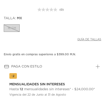
(0)
Sin
puntuación.
TALLA:
MX
Enlace
en
la
16 CM
misma
página.
GUÍA DE TALLAS
Envío gratis en compras superiores a $399.00 M.N.
PAGA CON ESTILO
MENSUALIDADES SIN INTERESES
12
Hasta
mensualidades sin intereses* - $24,000.00*
Vigencia del 22 de Junio al 31 de Agosto