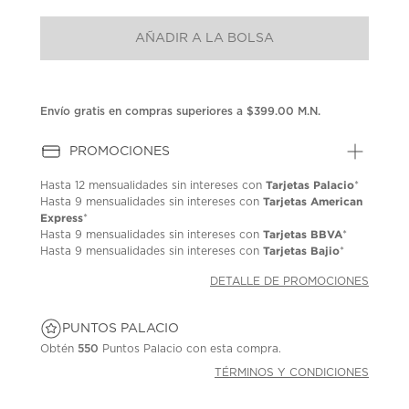
puntuación.
Enlace
AÑADIR A LA BOLSA
en
la
misma
página.
Envío gratis en compras superiores a $399.00 M.N.
PROMOCIONES
Tarjetas Palacio
Hasta
12 mensualidades
sin intereses con
*
Tarjetas American
Hasta
9 mensualidades
sin intereses con
Express
*
Tarjetas BBVA
Hasta
9 mensualidades
sin intereses con
*
Tarjetas Bajio
Hasta
9 mensualidades
sin intereses con
*
DETALLE DE PROMOCIONES
PUNTOS PALACIO
Obtén
550
Puntos Palacio con esta compra.
TÉRMINOS Y CONDICIONES