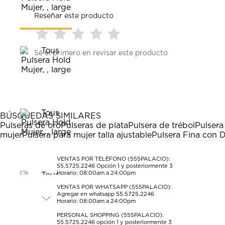
Reseñar este producto
Seleccionar
Seleccionar
Seleccionar
Seleccionar
Seleccionar
Sé el primero en revisar este producto
para
para
para
para
para
calificar
calificar
calificar
calificar
calificar
el
el
el
el
el
artículo
artículo
artículo
artículo
artículo
con
con
con
con
con
1
2
3
4
5
estrella
estrellas.
estrellas.
estrellas.
estrellas.
BÚSQUEDAS SIMILARES
Esta
Esta
Esta
Esta
Esta
Pulseras de oro
Pulseras de plata
Pulsera de trébol
Pulsera
acción
acción
acción
acción
acción
mujer
Pulsera para mujer talla ajustable
Pulsera Fina con 
abrirá
abrirá
abrirá
abrirá
abrirá
el
el
el
el
el
formulario
formulario
formulario
formulario
formulario
VENTAS POR TELÉFONO (555PALACIO):
55.5725.2246
Opción 1 y posteriormente 3
de
de
de
de
de
Horario: 08:00am a 24:00pm
envío.
envío.
envío.
envío.
envío.
VENTAS POR WHATSAPP (555PALACIO):
Agregar en whatsapp 55.5725.2246
Horario: 08:00am a 24:00pm
PERSONAL SHOPPING (555PALACIO):
55.5725.2246
opción 1 y posteriormente 3