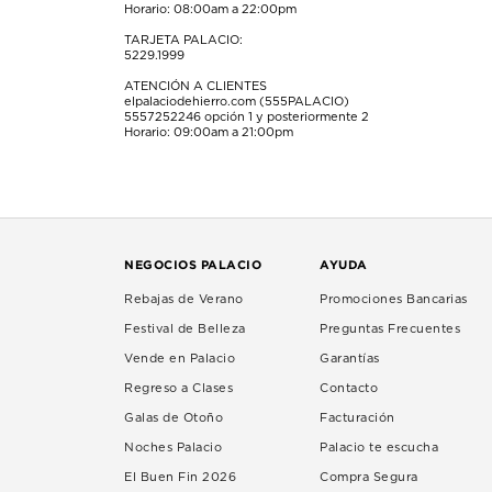
Horario: 08:00am a 22:00pm
TARJETA PALACIO:
5229.1999
ATENCIÓN A CLIENTES
elpalaciodehierro.com (555PALACIO)
5557252246
opción 1 y posteriormente 2
Horario: 09:00am a 21:00pm
NEGOCIOS PALACIO
AYUDA
Rebajas de Verano
Promociones Bancarias
Festival de Belleza
Preguntas Frecuentes
Vende en Palacio
Garantías
Regreso a Clases
Contacto
Galas de Otoño
Facturación
Noches Palacio
Palacio te escucha
El Buen Fin 2026
Compra Segura