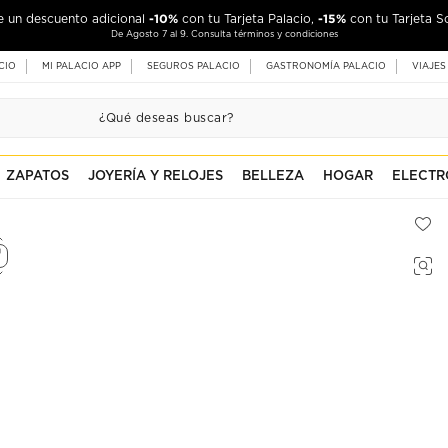
-10%
-15%
de un descuento adicional
con tu Tarjeta Palacio,
con tu Tarjeta S
De Agosto 7 al 9. Consulta términos y condiciones
CIO
MI PALACIO APP
SEGUROS PALACIO
GASTRONOMÍA PALACIO
VIAJES
ZAPATOS
JOYERÍA Y RELOJES
BELLEZA
HOGAR
ELECTR