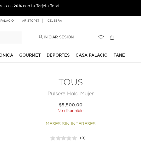
-20%
ocio o
con tu Tarjeta Total
 PALACIO
ARISTOPET
CELEBRA
INICIAR SESIÓN
ÓNICA
GOURMET
DEPORTES
CASA PALACIO
TANE
TOUS
Pulsera Hold Mujer
$5,500.00
No disponible
MESES SIN INTERESES
(0)
Sin