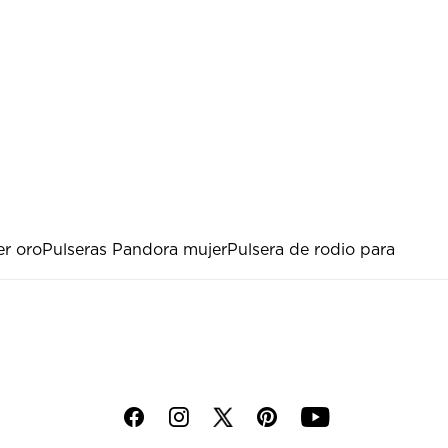
er oro
Pulseras Pandora mujer
Pulsera de rodio para
f
i
p
y