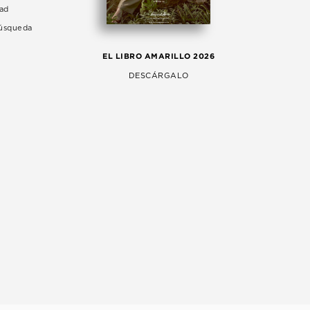
dad
Búsqueda
LA 
EL LIBRO AMARILLO 2026
AG
DESCÁRGALO