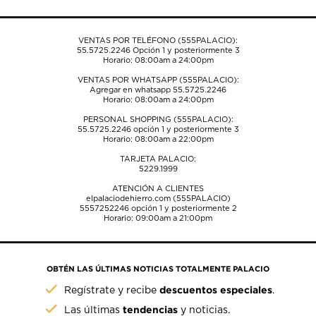
formulario
formulario
formulario
formulario
formulario
de
de
de
de
de
envío.
envío.
envío.
envío.
envío.
VENTAS POR TELÉFONO (555PALACIO):
55.5725.2246
Opción 1 y posteriormente 3
Horario: 08:00am a 24:00pm
VENTAS POR WHATSAPP (555PALACIO):
Agregar en whatsapp 55.5725.2246
Horario: 08:00am a 24:00pm
PERSONAL SHOPPING (555PALACIO):
55.5725.2246
opción 1 y posteriormente 3
Horario: 08:00am a 22:00pm
TARJETA PALACIO:
5229.1999
ATENCIÓN A CLIENTES
elpalaciodehierro.com (555PALACIO)
5557252246
opción 1 y posteriormente 2
Horario: 09:00am a 21:00pm
OBTÉN LAS ÚLTIMAS NOTICIAS TOTALMENTE PALACIO
descuentos especiales
Regístrate y recibe
.
tendencias
Las últimas
y noticias.