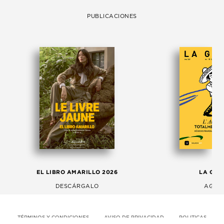
PUBLICACIONES
EL LIBRO AMARILLO 2026
LA GAC
DESCÁRGALO
AGOS
TÉRMINOS Y CONDICIONES
AVISO DE PRIVACIDAD
POLITICAS