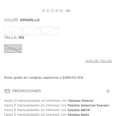
(0)
Sin
puntuación.
COLOR:
AMARILLO
Enlace
en
la
misma
página.
TALLA:
MX
UNITALLA
GUÍA DE TALLAS
Envío gratis en compras superiores a $399.00 M.N.
PROMOCIONES
Tarjetas Palacio
Hasta
12 mensualidades
sin intereses con
*
Tarjetas American Express
Hasta
9 mensualidades
sin intereses con
*
Tarjetas BBVA
Hasta
9 mensualidades
sin intereses con
*
Tarjetas Bajio
Hasta
9 mensualidades
sin intereses con
*