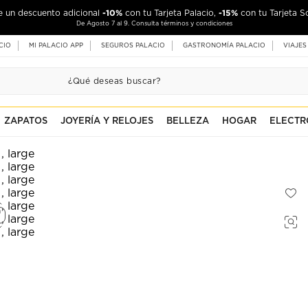
-10%
-15%
de un descuento adicional
con tu Tarjeta Palacio,
con tu Tarjeta S
De Agosto 7 al 9. Consulta términos y condiciones
CIO
MI PALACIO APP
SEGUROS PALACIO
GASTRONOMÍA PALACIO
VIAJES
ZAPATOS
JOYERÍA Y RELOJES
BELLEZA
HOGAR
ELECTR