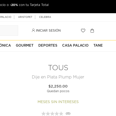
-20%
ocio o
con tu Tarjeta Total
 PALACIO
ARISTOPET
CELEBRA
INICIAR SESIÓN
ÓNICA
GOURMET
DEPORTES
CASA PALACIO
TANE
TOUS
Dije en Plata Plump Mujer
$2,250.00
Quedan pocos
MESES SIN INTERESES
(0)
Sin