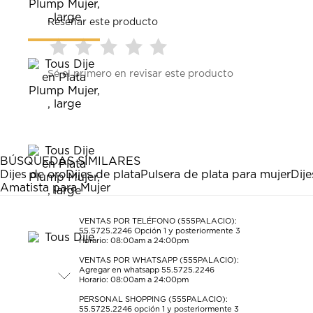
Reseñar este producto
Seleccionar
Seleccionar
Seleccionar
Seleccionar
Seleccionar
Sé el primero en revisar este producto
para
para
para
para
para
calificar
calificar
calificar
calificar
calificar
el
el
el
el
el
artículo
artículo
artículo
artículo
artículo
con
con
con
con
con
1
2
3
4
5
estrella
estrellas.
estrellas.
estrellas.
estrellas.
BÚSQUEDAS SIMILARES
Esta
Esta
Esta
Esta
Esta
Dijes de oro
Dijes de plata
Pulsera de plata para mujer
Dije
acción
acción
acción
acción
acción
Amatista para Mujer
abrirá
abrirá
abrirá
abrirá
abrirá
el
el
el
el
el
formulario
formulario
formulario
formulario
formulario
VENTAS POR TELÉFONO (555PALACIO):
55.5725.2246
Opción 1 y posteriormente 3
de
de
de
de
de
Horario: 08:00am a 24:00pm
envío.
envío.
envío.
envío.
envío.
VENTAS POR WHATSAPP (555PALACIO):
Agregar en whatsapp 55.5725.2246
Horario: 08:00am a 24:00pm
PERSONAL SHOPPING (555PALACIO):
55.5725.2246
opción 1 y posteriormente 3