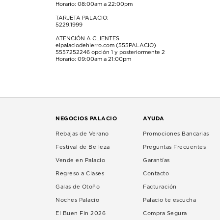
Horario: 08:00am a 22:00pm
TARJETA PALACIO:
5229.1999
ATENCIÓN A CLIENTES
elpalaciodehierro.com (555PALACIO)
5557252246
opción 1 y posteriormente 2
Horario: 09:00am a 21:00pm
NEGOCIOS PALACIO
AYUDA
Rebajas de Verano
Promociones Bancarias
Festival de Belleza
Preguntas Frecuentes
Vende en Palacio
Garantías
Regreso a Clases
Contacto
Galas de Otoño
Facturación
Noches Palacio
Palacio te escucha
El Buen Fin 2026
Compra Segura