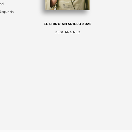
dad
Búsqueda
LA 
EL LIBRO AMARILLO 2026
AG
DESCÁRGALO