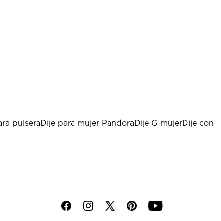
ara pulsera
Dije para mujer Pandora
Dije G mujer
Dije con
f
i
p
y