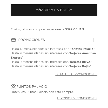
puntuación.
Enlace
AÑADIR A LA BOLSA
en
la
misma
página.
Envío gratis en compras superiores a $399.00 M.N.
PROMOCIONES
Tarjetas Palacio
Hasta
12 mensualidades
sin intereses con
*
Tarjetas American
Hasta
9 mensualidades
sin intereses con
Express
*
Tarjetas BBVA
Hasta
9 mensualidades
sin intereses con
*
Tarjetas Bajio
Hasta
9 mensualidades
sin intereses con
*
DETALLE DE PROMOCIONES
PUNTOS PALACIO
Obtén
225
Puntos Palacio con esta compra.
TÉRMINOS Y CONDICIONES