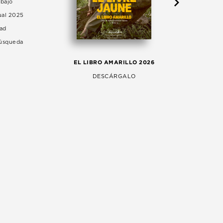
abajo
ual 2025
dad
Búsqueda
LA 
EL LIBRO AMARILLO 2026
AG
DESCÁRGALO