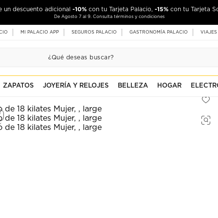
-10%
-15%
de un descuento adicional
con tu Tarjeta Palacio,
con tu Tarjeta S
De Agosto 7 al 9. Consulta términos y condiciones
CIO
MI PALACIO APP
SEGUROS PALACIO
GASTRONOMÍA PALACIO
VIAJES
ZAPATOS
JOYERÍA Y RELOJES
BELLEZA
HOGAR
ELECTR