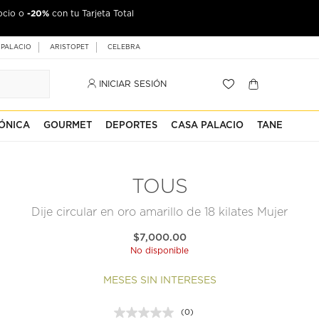
-20%
ocio o
con tu Tarjeta Total
 PALACIO
ARISTOPET
CELEBRA
INICIAR SESIÓN
ÓNICA
GOURMET
DEPORTES
CASA PALACIO
TANE
TOUS
Dije circular en oro amarillo de 18 kilates Mujer
$7,000.00
No disponible
MESES SIN INTERESES
(0)
Sin