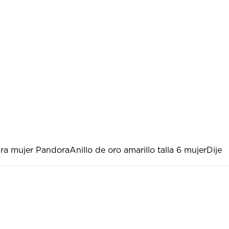
ara mujer Pandora
Anillo de oro amarillo talla 6 mujer
Dije