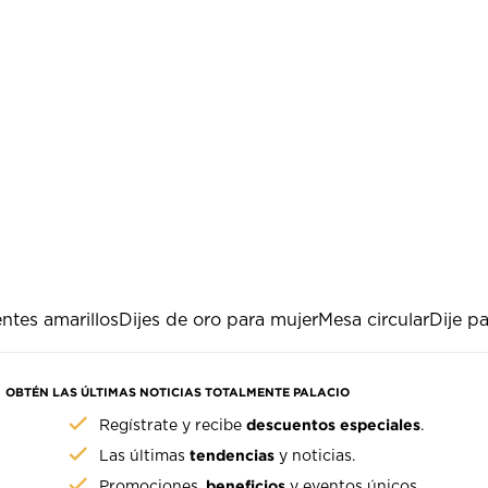
ntes amarillos
Dijes de oro para mujer
Mesa circular
Dije p
OBTÉN LAS ÚLTIMAS NOTICIAS TOTALMENTE PALACIO
descuentos especiales
Regístrate y recibe
.
tendencias
Las últimas
y noticias.
beneficios
Promociones,
y eventos únicos.