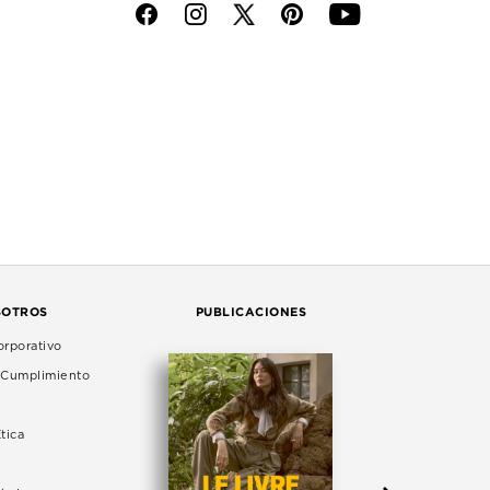
f
i
p
y
SOTROS
PUBLICACIONES
rporativo
e Cumplimiento
tica