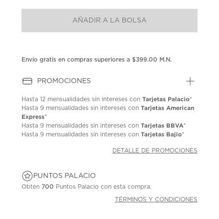
puntuación.
Enlace
AÑADIR A LA BOLSA
en
la
misma
página.
Envío gratis en compras superiores a $399.00 M.N.
PROMOCIONES
Tarjetas Palacio
Hasta
12 mensualidades
sin intereses con
*
Tarjetas American
Hasta
9 mensualidades
sin intereses con
Express
*
Tarjetas BBVA
Hasta
9 mensualidades
sin intereses con
*
Tarjetas Bajio
Hasta
9 mensualidades
sin intereses con
*
DETALLE DE PROMOCIONES
PUNTOS PALACIO
Obtén
700
Puntos Palacio con esta compra.
TÉRMINOS Y CONDICIONES