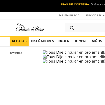
Ir
Ir
DÍAS DE CORTESÍA
. Disfruta 
al
al
contenido
contenido
principal
de
TARJETA PALACIO
SERVICIOS PALA
pie
de
página
REBAJAS
DISEÑADORES
MUJER
HOMBRE
NIÑOS
JOYERÍA