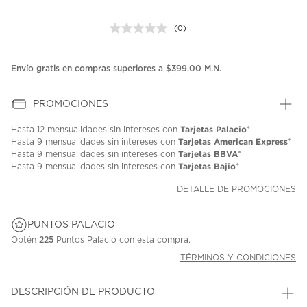
(0)
Sin
puntuación.
Enlace
en
Envío gratis en compras superiores a $399.00 M.N.
la
misma
página.
PROMOCIONES
Tarjetas Palacio
Hasta
12 mensualidades
sin intereses con
*
Tarjetas American Express
Hasta
9 mensualidades
sin intereses con
*
Tarjetas BBVA
Hasta
9 mensualidades
sin intereses con
*
Tarjetas Bajio
Hasta
9 mensualidades
sin intereses con
*
DETALLE DE PROMOCIONES
PUNTOS PALACIO
Obtén
225
Puntos Palacio con esta compra.
TÉRMINOS Y CONDICIONES
DESCRIPCIÓN DE PRODUCTO