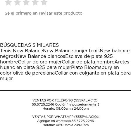
Seleccionar
Seleccionar
Seleccionar
Seleccionar
Seleccionar
Sé el primero en revisar este producto
para
para
para
para
para
calificar
calificar
calificar
calificar
calificar
el
el
el
el
el
artículo
artículo
artículo
artículo
artículo
con
con
con
con
con
1
2
3
4
5
BÚSQUEDAS SIMILARES
estrella
estrellas.
estrellas.
estrellas.
estrellas.
Tenis New Balance
New Balance mujer tenis
New balance
Esta
Esta
Esta
Esta
Esta
negros
New Balance blancos
Esclava de plata 925
acción
acción
acción
acción
acción
hombre
Collar de oro mujer
Collar de plata hombre
Aretes
abrirá
abrirá
abrirá
abrirá
abrirá
Nuanc en plata 925 para mujer
Plato Bloomsbury en
el
el
el
el
el
color oliva de porcelana
Collar con colgante en plata para
formulario
formulario
formulario
formulario
formulario
mujer
de
de
de
de
de
envío.
envío.
envío.
envío.
envío.
VENTAS POR TELÉFONO (555PALACIO):
55.5725.2246
Opción 1 y posteriormente 3
Horario: 08:00am a 24:00pm
VENTAS POR WHATSAPP (555PALACIO):
Agregar en whatsapp 55.5725.2246
Horario: 08:00am a 24:00pm