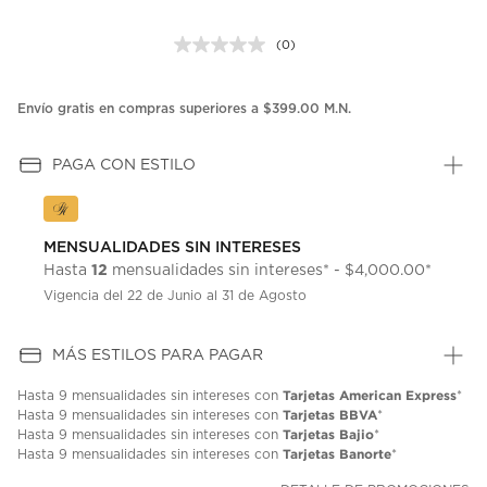
(0)
Sin
puntuación.
Enlace
en
Envío gratis en compras superiores a $399.00 M.N.
la
misma
página.
PAGA CON ESTILO
MENSUALIDADES SIN INTERESES
12
Hasta
mensualidades sin intereses* - $4,000.00*
Vigencia del 22 de Junio al 31 de Agosto
MÁS ESTILOS PARA PAGAR
Tarjetas American Express
Hasta
9 mensualidades
sin intereses con
*
Tarjetas BBVA
Hasta
9 mensualidades
sin intereses con
*
Tarjetas Bajio
Hasta
9 mensualidades
sin intereses con
*
Tarjetas Banorte
Hasta
9 mensualidades
sin intereses con
*