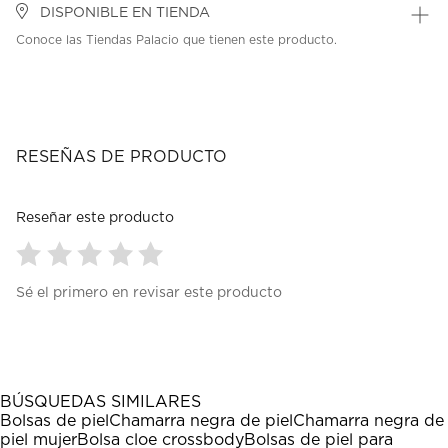
DISPONIBLE EN TIENDA
Conoce las Tiendas Palacio que tienen este producto.
RESEÑAS DE PRODUCTO
Reseñar este producto
Seleccionar
Seleccionar
Seleccionar
Seleccionar
Seleccionar
Sé el primero en revisar este producto
para
para
para
para
para
calificar
calificar
calificar
calificar
calificar
el
el
el
el
el
artículo
artículo
artículo
artículo
artículo
con
con
con
con
con
1
2
3
4
5
BÚSQUEDAS SIMILARES
estrella
estrellas.
estrellas.
estrellas.
estrellas.
Bolsas de piel
Chamarra negra de piel
Chamarra negra de
Esta
Esta
Esta
Esta
Esta
piel mujer
Bolsa cloe crossbody
Bolsas de piel para
acción
acción
acción
acción
acción