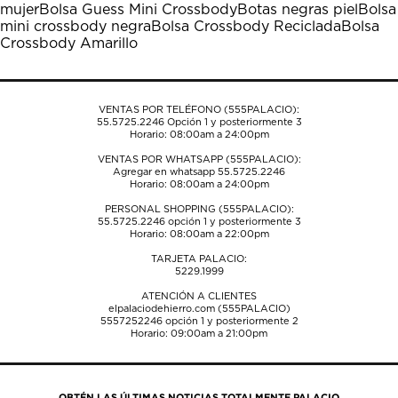
mujer
Bolsa Guess Mini Crossbody
Botas negras piel
Bolsa
abrirá
abrirá
abrirá
abrirá
abrirá
mini crossbody negra
Bolsa Crossbody Reciclada
Bolsa
el
el
el
el
el
Crossbody Amarillo
formulario
formulario
formulario
formulario
formulario
de
de
de
de
de
envío.
envío.
envío.
envío.
envío.
VENTAS POR TELÉFONO (555PALACIO):
55.5725.2246
Opción 1 y posteriormente 3
Horario: 08:00am a 24:00pm
VENTAS POR WHATSAPP (555PALACIO):
Agregar en whatsapp 55.5725.2246
Horario: 08:00am a 24:00pm
PERSONAL SHOPPING (555PALACIO):
55.5725.2246
opción 1 y posteriormente 3
Horario: 08:00am a 22:00pm
TARJETA PALACIO:
5229.1999
ATENCIÓN A CLIENTES
elpalaciodehierro.com (555PALACIO)
5557252246
opción 1 y posteriormente 2
Horario: 09:00am a 21:00pm
OBTÉN LAS ÚLTIMAS NOTICIAS TOTALMENTE PALACIO