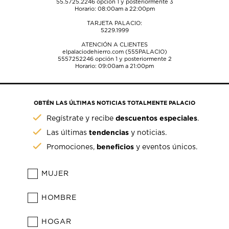
55.5725.2246
opción 1 y posteriormente 3
Horario: 08:00am a 22:00pm
TARJETA PALACIO:
5229.1999
ATENCIÓN A CLIENTES
elpalaciodehierro.com (555PALACIO)
5557252246
opción 1 y posteriormente 2
Horario: 09:00am a 21:00pm
OBTÉN LAS ÚLTIMAS NOTICIAS TOTALMENTE PALACIO
descuentos especiales
Regístrate y recibe
.
tendencias
Las últimas
y noticias.
beneficios
Promociones,
y eventos únicos.
MUJER
HOMBRE
HOGAR