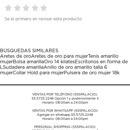
Seleccionar
Seleccionar
Seleccionar
Seleccionar
Seleccionar
Sé el primero en revisar este producto
para
para
para
para
para
calificar
calificar
calificar
calificar
calificar
el
el
el
el
el
artículo
artículo
artículo
artículo
artículo
con
con
con
con
con
1
2
3
4
5
BÚSQUEDAS SIMILARES
estrella
estrellas.
estrellas.
estrellas.
estrellas.
Aretes de oro
Aretes de oro para mujer
Tenis amarillo
Esta
Esta
Esta
Esta
Esta
mujer
Bolsa amarilla
Oro 14 kilates
Escritorios en forma de
acción
acción
acción
acción
acción
L
Sudadera amarilla
Anillo de oro amarillo talla 6
abrirá
abrirá
abrirá
abrirá
abrirá
mujer
Collar Hold para mujer
Pulsera de oro mujer 18k
el
el
el
el
el
formulario
formulario
formulario
formulario
formulario
de
de
de
de
de
envío.
envío.
envío.
envío.
envío.
VENTAS POR TELÉFONO (555PALACIO):
55.5725.2246
Opción 1 y posteriormente 3
Horario: 08:00am a 24:00pm
VENTAS POR WHATSAPP (555PALACIO):
Agregar en whatsapp 55.5725.2246
Horario: 08:00am a 24:00pm
PERSONAL SHOPPING (555PALACIO):