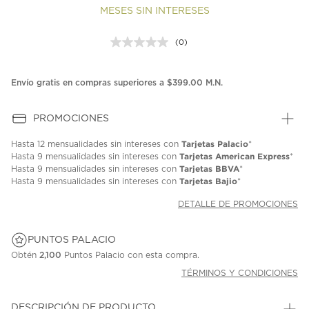
MESES SIN INTERESES
(0)
Sin
puntuación.
Enlace
en
Envío gratis en compras superiores a $399.00 M.N.
la
misma
página.
PROMOCIONES
Tarjetas Palacio
Hasta
12 mensualidades
sin intereses con
*
Tarjetas American Express
Hasta
9 mensualidades
sin intereses con
*
Tarjetas BBVA
Hasta
9 mensualidades
sin intereses con
*
Tarjetas Bajio
Hasta
9 mensualidades
sin intereses con
*
DETALLE DE PROMOCIONES
PUNTOS PALACIO
Obtén
2,100
Puntos Palacio con esta compra.
TÉRMINOS Y CONDICIONES
DESCRIPCIÓN DE PRODUCTO