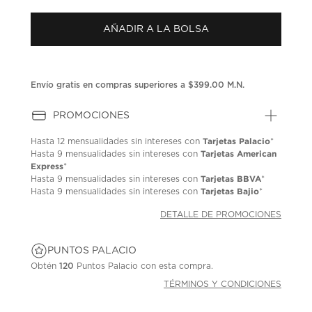
puntuación.
Enlace
AÑADIR A LA BOLSA
en
la
misma
página.
Envío gratis en compras superiores a $399.00 M.N.
PROMOCIONES
Tarjetas Palacio
Hasta
12 mensualidades
sin intereses con
*
Tarjetas American
Hasta
9 mensualidades
sin intereses con
Express
*
Tarjetas BBVA
Hasta
9 mensualidades
sin intereses con
*
Tarjetas Bajio
Hasta
9 mensualidades
sin intereses con
*
DETALLE DE PROMOCIONES
PUNTOS PALACIO
Obtén
120
Puntos Palacio con esta compra.
TÉRMINOS Y CONDICIONES