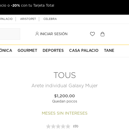
-20%
ocio o
con tu Tarjeta Total
 PALACIO
ARISTOPET
CELEBRA
INICIAR SESIÓN
ÓNICA
GOURMET
DEPORTES
CASA PALACIO
TANE
TOUS
Arete individual Galaxy Mujer
$1,200.00
Quedan pocos
MESES SIN INTERESES
(0)
Sin