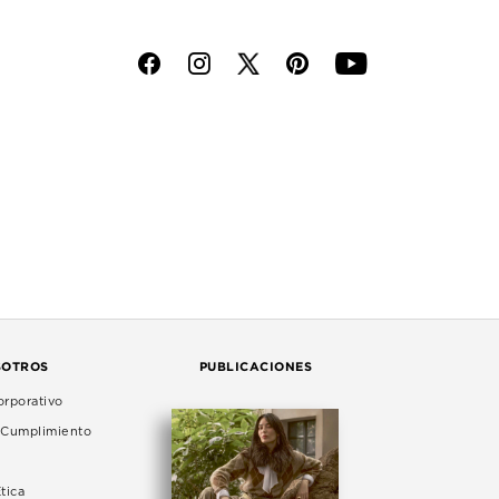
f
i
p
y
SOTROS
PUBLICACIONES
rporativo
e Cumplimiento
tica