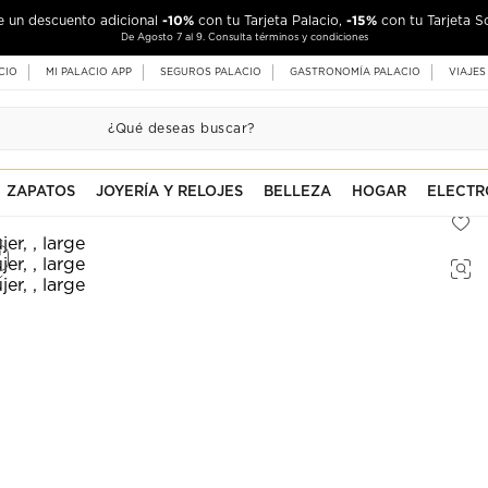
-10%
-15%
de un descuento adicional
con tu Tarjeta Palacio,
con tu Tarjeta S
De Agosto 7 al 9. Consulta términos y condiciones
CIO
MI PALACIO APP
SEGUROS PALACIO
GASTRONOMÍA PALACIO
VIAJES
ZAPATOS
JOYERÍA Y RELOJES
BELLEZA
HOGAR
ELECTR