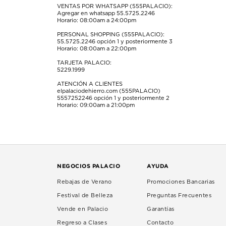
VENTAS POR WHATSAPP (555PALACIO):
Agregar en whatsapp 55.5725.2246
Horario: 08:00am a 24:00pm
PERSONAL SHOPPING (555PALACIO):
55.5725.2246
opción 1 y posteriormente 3
Horario: 08:00am a 22:00pm
TARJETA PALACIO:
5229.1999
ATENCIÓN A CLIENTES
elpalaciodehierro.com (555PALACIO)
5557252246
opción 1 y posteriormente 2
Horario: 09:00am a 21:00pm
NEGOCIOS PALACIO
AYUDA
Rebajas de Verano
Promociones Bancarias
Festival de Belleza
Preguntas Frecuentes
Vende en Palacio
Garantías
Regreso a Clases
Contacto