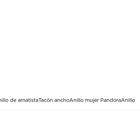
illo de amatista
Tacón ancho
Anillo mujer Pandora
Anillo