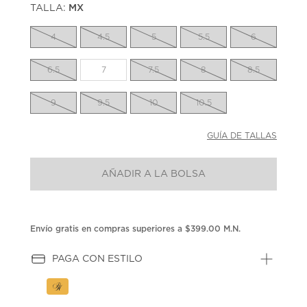
TALLA:
MX
Enlace
en
la
4
4.5
5
5.5
6
misma
página.
6.5
7
7.5
8
8.5
9
9.5
10
10.5
GUÍA DE TALLAS
AÑADIR A LA BOLSA
Envío gratis en compras superiores a $399.00 M.N.
PAGA CON ESTILO