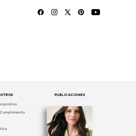
f
i
p
y
SOTROS
PUBLICACIONES
rporativo
e Cumplimiento
tica