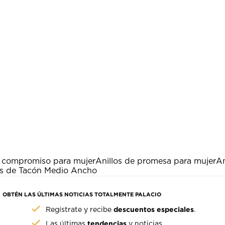
e compromiso para mujer
Anillos de promesa para mujer
An
as de Tacón Medio Ancho
OBTÉN LAS ÚLTIMAS NOTICIAS TOTALMENTE PALACIO
descuentos especiales
Regístrate y recibe
.
tendencias
Las últimas
y noticias.