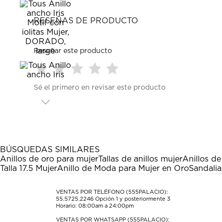
RESEÑAS DE PRODUCTO
Reseñar este producto
Seleccionar
Seleccionar
Seleccionar
Seleccionar
Seleccionar
Sé el primero en revisar este producto
para
para
para
para
para
calificar
calificar
calificar
calificar
calificar
el
el
el
el
el
artículo
artículo
artículo
artículo
artículo
con
con
con
con
con
1
2
3
4
5
estrella
estrellas.
estrellas.
estrellas.
estrellas.
BÚSQUEDAS SIMILARES
Esta
Esta
Esta
Esta
Esta
Anillos de oro para mujer
Tallas de anillos mujer
Anillos d
acción
acción
acción
acción
acción
Talla 17.5 Mujer
Anillo de Moda para Mujer en Oro
Sandali
abrirá
abrirá
abrirá
abrirá
abrirá
el
el
el
el
el
formulario
formulario
formulario
formulario
formulario
VENTAS POR TELÉFONO (555PALACIO):
55.5725.2246
Opción 1 y posteriormente 3
de
de
de
de
de
Horario: 08:00am a 24:00pm
envío.
envío.
envío.
envío.
envío.
VENTAS POR WHATSAPP (555PALACIO):