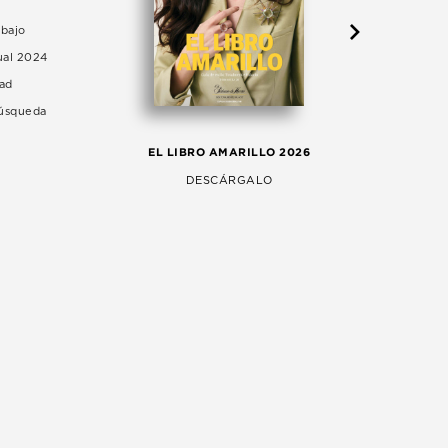
abajo
ual 2024
dad
Búsqueda
LA 
EL LIBRO AMARILLO 2026
AG
DESCÁRGALO