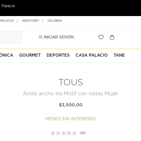
 Palacio
 PALACIO
ARISTOPET
CELEBRA
INICIAR SESIÓN
ÓNICA
GOURMET
DEPORTES
CASA PALACIO
TANE
TOUS
Anillo ancho Iris Motif con iolitas Mujer
$3,500.00
MESES SIN INTERESES
(0)
Sin
puntuación.