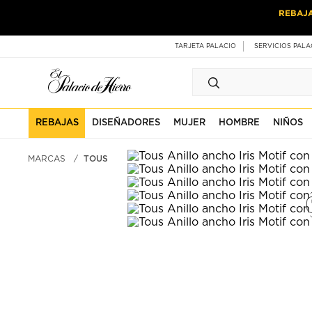
Ir
Ir
REBAJ
al
al
contenido
contenido
principal
de
TARJETA PALACIO
SERVICIOS PALA
pie
de
página
REBAJAS
DISEÑADORES
MUJER
HOMBRE
NIÑOS
MARCAS
TOUS