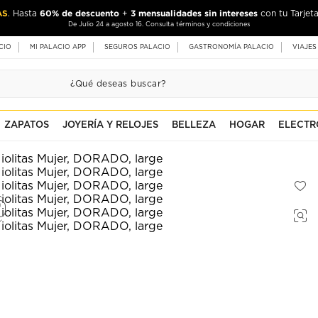
AS
60% de descuento
3 mensualidades sin intereses
. Hasta
+
con tu Tarjeta
De Julio 24 a agosto 16. Consulta términos y condiciones
CIO
MI PALACIO APP
SEGUROS PALACIO
GASTRONOMÍA PALACIO
VIAJES
ZAPATOS
JOYERÍA Y RELOJES
BELLEZA
HOGAR
ELECTR