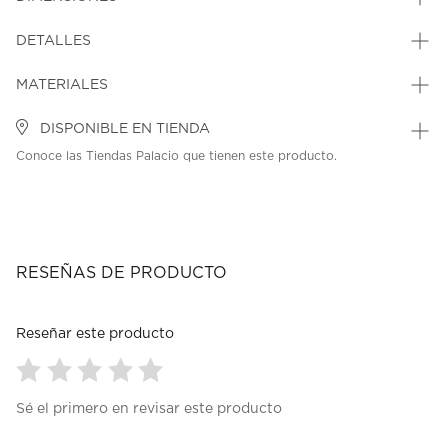
DETALLES
MATERIALES
DISPONIBLE EN TIENDA
Conoce las Tiendas Palacio que tienen este producto.
RESEÑAS DE PRODUCTO
Reseñar este producto
Seleccionar
Seleccionar
Seleccionar
Seleccionar
Seleccionar
Sé el primero en revisar este producto
para
para
para
para
para
calificar
calificar
calificar
calificar
calificar