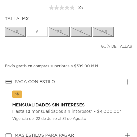
(0)
Sin
puntuación.
TALLA:
MX
Enlace
en
la
4.5
6
7.5
9
10.5
misma
página.
GUÍA DE TALLAS
Envío gratis en compras superiores a $399.00 M.N.
PAGA CON ESTILO
MENSUALIDADES SIN INTERESES
12
Hasta
mensualidades sin intereses* - $4,000.00*
Vigencia del 22 de Junio al 31 de Agosto
MÁS ESTILOS PARA PAGAR