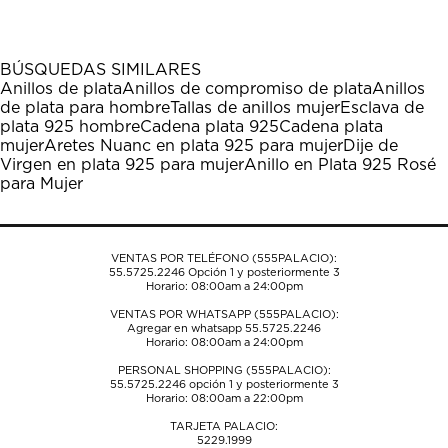
el
el
el
el
el
artículo
artículo
artículo
artículo
artículo
con
con
con
con
con
1
2
3
4
5
BÚSQUEDAS SIMILARES
estrella
estrellas.
estrellas.
estrellas.
estrellas.
Anillos de plata
Anillos de compromiso de plata
Anillos
Esta
Esta
Esta
Esta
Esta
de plata para hombre
Tallas de anillos mujer
Esclava de
acción
acción
acción
acción
acción
plata 925 hombre
Cadena plata 925
Cadena plata
abrirá
abrirá
abrirá
abrirá
abrirá
mujer
Aretes Nuanc en plata 925 para mujer
Dije de
el
el
el
el
el
Virgen en plata 925 para mujer
Anillo en Plata 925 Rosé
formulario
formulario
formulario
formulario
formulario
para Mujer
de
de
de
de
de
envío.
envío.
envío.
envío.
envío.
VENTAS POR TELÉFONO (555PALACIO):
55.5725.2246
Opción 1 y posteriormente 3
Horario: 08:00am a 24:00pm
VENTAS POR WHATSAPP (555PALACIO):
Agregar en whatsapp 55.5725.2246
Horario: 08:00am a 24:00pm
PERSONAL SHOPPING (555PALACIO):
55.5725.2246
opción 1 y posteriormente 3
Horario: 08:00am a 22:00pm
TARJETA PALACIO:
5229.1999