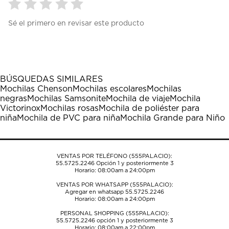
Seleccionar
Seleccionar
Seleccionar
Seleccionar
Seleccionar
Sé el primero en revisar este producto
para
para
para
para
para
calificar
calificar
calificar
calificar
calificar
el
el
el
el
el
artículo
artículo
artículo
artículo
artículo
con
con
con
con
con
1
2
3
4
5
BÚSQUEDAS SIMILARES
estrella
estrellas.
estrellas.
estrellas.
estrellas.
Mochilas Chenson
Mochilas escolares
Mochilas
Esta
Esta
Esta
Esta
Esta
negras
Mochilas Samsonite
Mochila de viaje
Mochila
acción
acción
acción
acción
acción
Victorinox
Mochilas rosas
Mochila de poliéster para
abrirá
abrirá
abrirá
abrirá
abrirá
niña
Mochila de PVC para niña
Mochila Grande para Niño
el
el
el
el
el
formulario
formulario
formulario
formulario
formulario
de
de
de
de
de
envío.
envío.
envío.
envío.
envío.
VENTAS POR TELÉFONO (555PALACIO):
55.5725.2246
Opción 1 y posteriormente 3
Horario: 08:00am a 24:00pm
VENTAS POR WHATSAPP (555PALACIO):
Agregar en whatsapp 55.5725.2246
Horario: 08:00am a 24:00pm
PERSONAL SHOPPING (555PALACIO):
55.5725.2246
opción 1 y posteriormente 3
Horario: 08:00am a 22:00pm