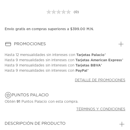
(0)
Sin
puntuación.
Enlace
en
Envío gratis en compras superiores a $399.00 M.N.
la
misma
página.
PROMOCIONES
Tarjetas Palacio
Hasta
12 mensualidades
sin intereses con
*
Tarjetas American Express
Hasta
9 mensualidades
sin intereses con
*
Tarjetas BBVA
Hasta
9 mensualidades
sin intereses con
*
PayPal
Hasta
9 mensualidades
sin intereses con
*
DETALLE DE PROMOCIONES
PUNTOS PALACIO
Obtén
91
Puntos Palacio con esta compra.
TÉRMINOS Y CONDICIONES
DESCRIPCIÓN DE PRODUCTO