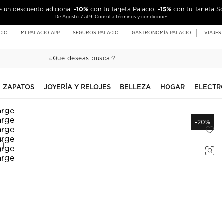
-10%
-15%
de un descuento adicional
con tu Tarjeta Palacio,
con tu Tarjeta S
De Agosto 7 al 9. Consulta términos y condiciones
CIO
MI PALACIO APP
SEGUROS PALACIO
GASTRONOMÍA PALACIO
VIAJES
ZAPATOS
JOYERÍA Y RELOJES
BELLEZA
HOGAR
ELECTR
-20%