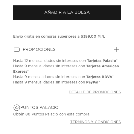
puntuación.
Enlace
AÑADIR A LA BOLSA
en
la
misma
página.
Envío gratis en compras superiores a $399.00 M.N.
PROMOCIONES
Tarjetas Palacio
Hasta
12 mensualidades
sin intereses con
*
Tarjetas American
Hasta
9 mensualidades
sin intereses con
Express
*
Tarjetas BBVA
Hasta
9 mensualidades
sin intereses con
*
PayPal
Hasta
9 mensualidades
sin intereses con
*
DETALLE DE PROMOCIONES
PUNTOS PALACIO
Obtén
80
Puntos Palacio con esta compra.
TÉRMINOS Y CONDICIONES