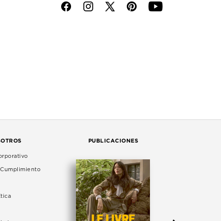
f
i
p
y
SOTROS
PUBLICACIONES
rporativo
e Cumplimiento
tica