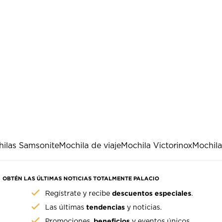
ilas Samsonite
Mochila de viaje
Mochila Victorinox
Mochila
OBTÉN LAS ÚLTIMAS NOTICIAS TOTALMENTE PALACIO
descuentos especiales
Regístrate y recibe
.
tendencias
Las últimas
y noticias.
beneficios
Promociones,
y eventos únicos.