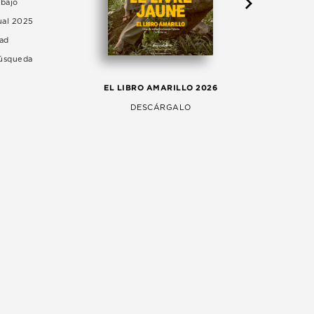
abajo
ual 2025
dad
Búsqueda
LA 
EL LIBRO AMARILLO 2026
AG
DESCÁRGALO