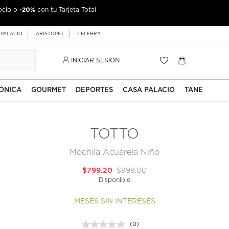
-20%
ocio o
con tu Tarjeta Total
 PALACIO
ARISTOPET
CELEBRA
INICIAR SESIÓN
ÓNICA
GOURMET
DEPORTES
CASA PALACIO
TANE
TOTTO
Mochila Acuarela Niño
$799.20
$999.00
Disponible
MESES SIN INTERESES
(0)
Sin