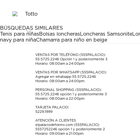
el
el
el
el
el
artículo
artículo
artículo
artículo
artículo
con
con
con
con
con
1
2
3
4
5
estrella
estrellas.
estrellas.
estrellas.
estrellas.
BÚSQUEDAS SIMILARES
Esta
Esta
Esta
Esta
Esta
Tenis para niñas
Bolsas loncheras
Loncheras Samsonite
Lon
acción
acción
acción
acción
acción
navy para niña
Chamarra para niño en beige
abrirá
abrirá
abrirá
abrirá
abrirá
el
el
el
el
el
formulario
formulario
formulario
formulario
formulario
VENTAS POR TELÉFONO (555PALACIO):
55.5725.2246
Opción 1 y posteriormente 3
de
de
de
de
de
Horario: 08:00am a 24:00pm
envío.
envío.
envío.
envío.
envío.
VENTAS POR WHATSAPP (555PALACIO):
Agregar en whatsapp 55.5725.2246
Horario: 08:00am a 24:00pm
PERSONAL SHOPPING (555PALACIO):
55.5725.2246
opción 1 y posteriormente 3
Horario: 08:00am a 22:00pm
TARJETA PALACIO:
5229.1999
ATENCIÓN A CLIENTES
elpalaciodehierro.com (555PALACIO)
5557252246
opción 1 y posteriormente 2
Horario: 09:00am a 21:00pm