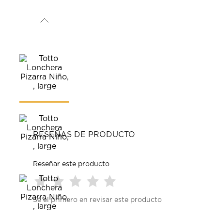
RESEÑAS DE PRODUCTO
Reseñar este producto
Seleccionar
Seleccionar
Seleccionar
Seleccionar
Seleccionar
Sé el primero en revisar este producto
para
para
para
para
para
calificar
calificar
calificar
calificar
calificar