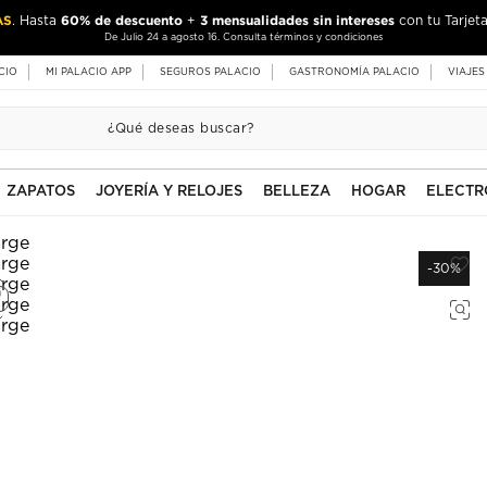
AS
60% de descuento
3 mensualidades sin intereses
. Hasta
+
con tu Tarjeta
De Julio 24 a agosto 16. Consulta términos y condiciones
CIO
MI PALACIO APP
SEGUROS PALACIO
GASTRONOMÍA PALACIO
VIAJES
ZAPATOS
JOYERÍA Y RELOJES
BELLEZA
HOGAR
ELECTR
-30%