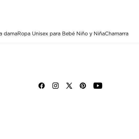
a dama
Ropa Unisex para Bebé Niño y Niña
Chamarra
f
i
p
y