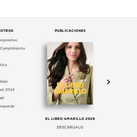
SOTROS
PUBLICACIONES
rporativo
e Cumplimiento
tica
abajo
ual 2024
dad
Búsqueda
LA 
EL LIBRO AMARILLO 2026
AG
DESCÁRGALO