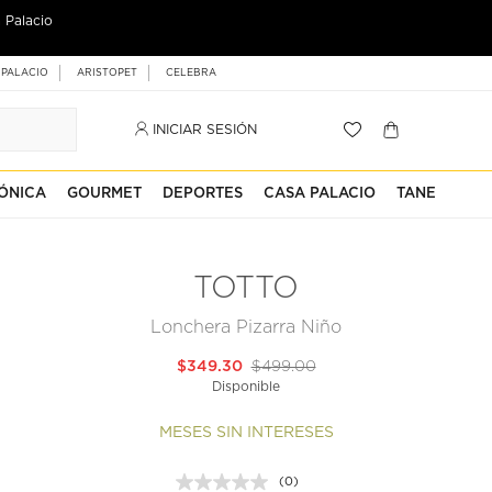
 Palacio
 PALACIO
ARISTOPET
CELEBRA
INICIAR SESIÓN
ÓNICA
GOURMET
DEPORTES
CASA PALACIO
TANE
TOTTO
Lonchera Pizarra Niño
$349.30
$499.00
Disponible
MESES SIN INTERESES
(0)
Sin