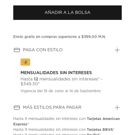
puntuación.
Enlace
AÑADIR A LA BOLSA
en
la
misma
página.
Envío gratis en compras superiores a $399.00 M.N.
PAGA CON ESTILO
MENSUALIDADES SIN INTERESES
12
Hasta
mensualidades sin intereses* -
$349.30*
Vigencia del 19 de Junio al 14 de Septiembre
MÁS ESTILOS PARA PAGAR
Tarjetas American
Hasta
9 mensualidades
sin intereses con
Express
*
Tarjetas BBVA
Hasta
9 mensualidades
sin intereses con
*
PayPal
Hasta
9 mensualidades
sin intereses con
*