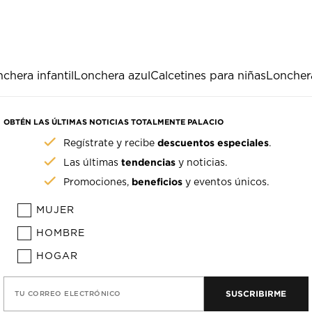
chera infantil
Lonchera azul
Calcetines para niñas
Loncher
OBTÉN LAS ÚLTIMAS NOTICIAS TOTALMENTE PALACIO
descuentos especiales
Regístrate y recibe
.
tendencias
Las últimas
y noticias.
beneficios
Promociones,
y eventos únicos.
MUJER
HOMBRE
HOGAR
SUSCRIBIRME
TU CORREO ELECTRÓNICO