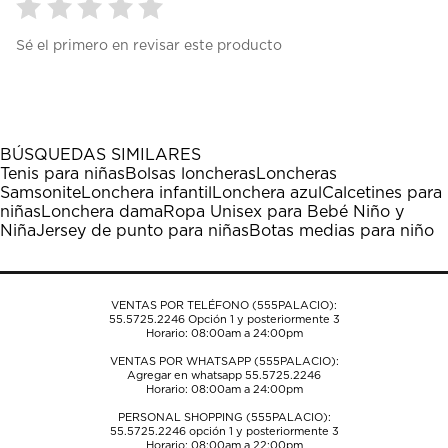
Seleccionar
Seleccionar
Seleccionar
Seleccionar
Seleccionar
Sé el primero en revisar este producto
para
para
para
para
para
calificar
calificar
calificar
calificar
calificar
el
el
el
el
el
artículo
artículo
artículo
artículo
artículo
con
con
con
con
con
1
2
3
4
5
BÚSQUEDAS SIMILARES
estrella
estrellas.
estrellas.
estrellas.
estrellas.
Tenis para niñas
Bolsas loncheras
Loncheras
Esta
Esta
Esta
Esta
Esta
Samsonite
Lonchera infantil
Lonchera azul
Calcetines para
acción
acción
acción
acción
acción
niñas
Lonchera dama
Ropa Unisex para Bebé Niño y
abrirá
abrirá
abrirá
abrirá
abrirá
Niña
Jersey de punto para niñas
Botas medias para niño
el
el
el
el
el
formulario
formulario
formulario
formulario
formulario
de
de
de
de
de
envío.
envío.
envío.
envío.
envío.
VENTAS POR TELÉFONO (555PALACIO):
55.5725.2246
Opción 1 y posteriormente 3
Horario: 08:00am a 24:00pm
VENTAS POR WHATSAPP (555PALACIO):
Agregar en whatsapp 55.5725.2246
Horario: 08:00am a 24:00pm
PERSONAL SHOPPING (555PALACIO):
55.5725.2246
opción 1 y posteriormente 3
Horario: 08:00am a 22:00pm