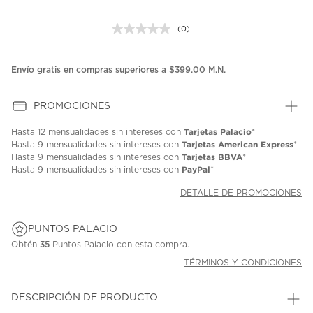
(0)
Sin
puntuación.
Enlace
en
Envío gratis en compras superiores a $399.00 M.N.
la
misma
página.
PROMOCIONES
Tarjetas Palacio
Hasta
12 mensualidades
sin intereses con
*
Tarjetas American Express
Hasta
9 mensualidades
sin intereses con
*
Tarjetas BBVA
Hasta
9 mensualidades
sin intereses con
*
PayPal
Hasta
9 mensualidades
sin intereses con
*
DETALLE DE PROMOCIONES
PUNTOS PALACIO
Obtén
35
Puntos Palacio con esta compra.
TÉRMINOS Y CONDICIONES
DESCRIPCIÓN DE PRODUCTO