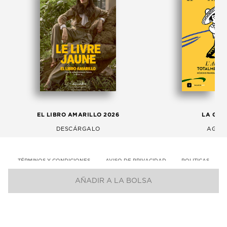
EL LIBRO AMARILLO 2026
LA GAC
DESCÁRGALO
AGOS
TÉRMINOS Y CONDICIONES
AVISO DE PRIVACIDAD
POLITICAS
AÑADIR A LA BOLSA