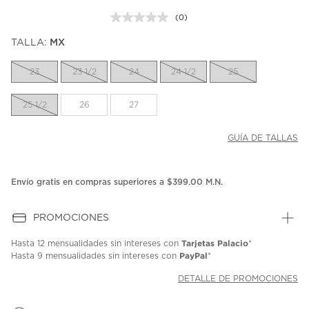
(0)
Sin
puntuación.
TALLA:
MX
Enlace
en
la
23
23 1/2
24
24 1/2
25
misma
página.
25 1/2
26
27
GUÍA DE TALLAS
Envío gratis en compras superiores a $399.00 M.N.
PROMOCIONES
Tarjetas Palacio
Hasta
12 mensualidades
sin intereses con
*
PayPal
Hasta
9 mensualidades
sin intereses con
*
DETALLE DE PROMOCIONES