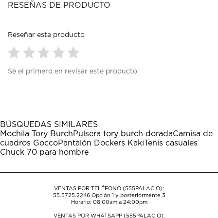
RESEÑAS DE PRODUCTO
Reseñar este producto
Seleccionar
Seleccionar
Seleccionar
Seleccionar
Seleccionar
Sé el primero en revisar este producto
para
para
para
para
para
calificar
calificar
calificar
calificar
calificar
el
el
el
el
el
artículo
artículo
artículo
artículo
artículo
con
con
con
con
con
1
2
3
4
5
BÚSQUEDAS SIMILARES
estrella
estrellas.
estrellas.
estrellas.
estrellas.
Mochila Tory Burch
Pulsera tory burch dorada
Camisa de
Esta
Esta
Esta
Esta
Esta
cuadros Gocco
Pantalón Dockers Kaki
Tenis casuales
acción
acción
acción
acción
acción
Chuck 70 para hombre
abrirá
abrirá
abrirá
abrirá
abrirá
el
el
el
el
el
formulario
formulario
formulario
formulario
formulario
de
de
de
de
de
VENTAS POR TELÉFONO (555PALACIO):
envío.
envío.
envío.
envío.
envío.
55.5725.2246
Opción 1 y posteriormente 3
Horario: 08:00am a 24:00pm
VENTAS POR WHATSAPP (555PALACIO):