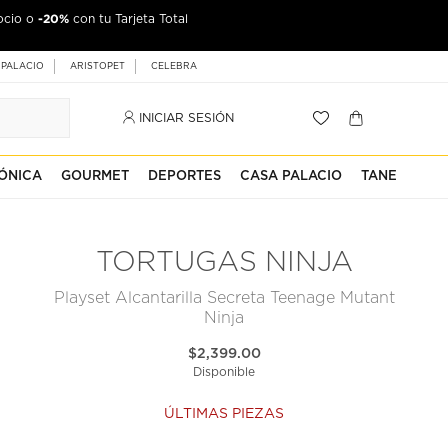
-20%
ocio o
con tu Tarjeta Total
 PALACIO
ARISTOPET
CELEBRA
INICIAR SESIÓN
ÓNICA
GOURMET
DEPORTES
CASA PALACIO
TANE
TORTUGAS NINJA
Playset Alcantarilla Secreta Teenage Mutant
Ninja
$2,399.00
Disponible
ÚLTIMAS PIEZAS