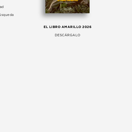
dad
Búsqueda
LA 
EL LIBRO AMARILLO 2026
AG
DESCÁRGALO