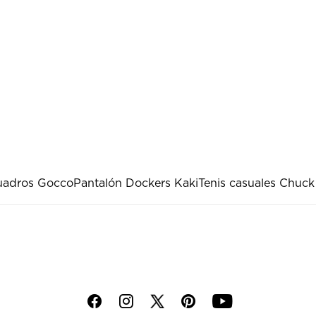
uadros Gocco
Pantalón Dockers Kaki
Tenis casuales Chuck
f
i
p
y