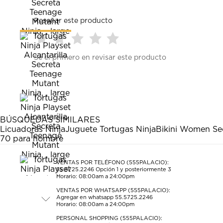
Reseñar este producto
Seleccionar
Seleccionar
Seleccionar
Seleccionar
Seleccionar
Sé el primero en revisar este producto
para
para
para
para
para
calificar
calificar
calificar
calificar
calificar
el
el
el
el
el
artículo
artículo
artículo
artículo
artículo
con
con
con
con
con
1
2
3
4
5
estrella
estrellas.
estrellas.
estrellas.
estrellas.
BÚSQUEDAS SIMILARES
Esta
Esta
Esta
Esta
Esta
Licuadoras Ninja
Juguete Tortugas Ninja
Bikini Women Se
acción
acción
acción
acción
acción
70 para hombre
abrirá
abrirá
abrirá
abrirá
abrirá
el
el
el
el
el
formulario
formulario
formulario
formulario
formulario
VENTAS POR TELÉFONO (555PALACIO):
55.5725.2246
Opción 1 y posteriormente 3
de
de
de
de
de
Horario: 08:00am a 24:00pm
envío.
envío.
envío.
envío.
envío.
VENTAS POR WHATSAPP (555PALACIO):
Agregar en whatsapp 55.5725.2246
Horario: 08:00am a 24:00pm
PERSONAL SHOPPING (555PALACIO):