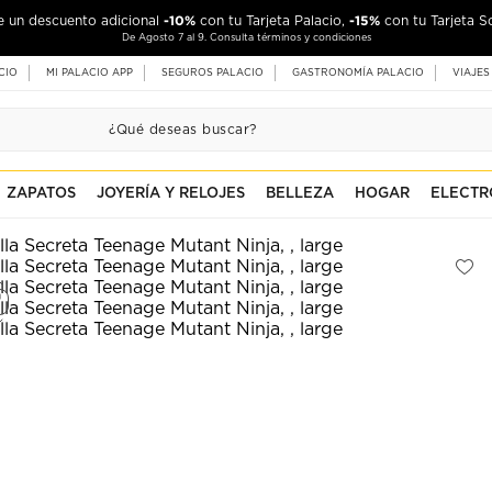
-10%
-15%
de un descuento adicional
con tu Tarjeta Palacio,
con tu Tarjeta S
De Agosto 7 al 9. Consulta términos y condiciones
CIO
MI PALACIO APP
SEGUROS PALACIO
GASTRONOMÍA PALACIO
VIAJES
ZAPATOS
JOYERÍA Y RELOJES
BELLEZA
HOGAR
ELECTR