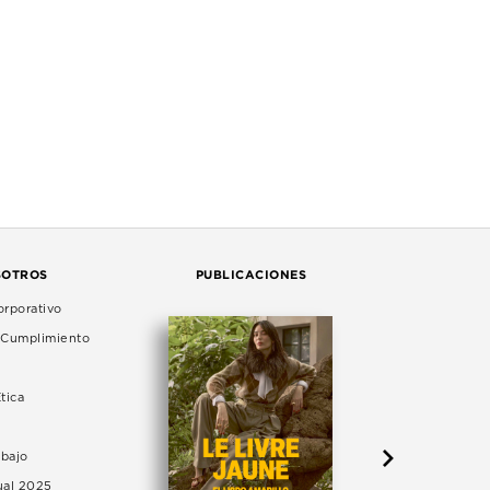
SOTROS
PUBLICACIONES
rporativo
e Cumplimiento
tica
abajo
ual 2025