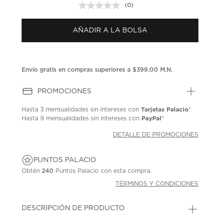
(0)
Sin
puntuación.
Enlace
AÑADIR A LA BOLSA
en
la
misma
página.
Envío gratis en compras superiores a $399.00 M.N.
PROMOCIONES
Tarjetas Palacio
Hasta
3 mensualidades
sin intereses con
*
PayPal
Hasta
9 mensualidades
sin intereses con
*
DETALLE DE PROMOCIONES
PUNTOS PALACIO
Obtén
240
Puntos Palacio con esta compra.
TÉRMINOS Y CONDICIONES
DESCRIPCIÓN DE PRODUCTO