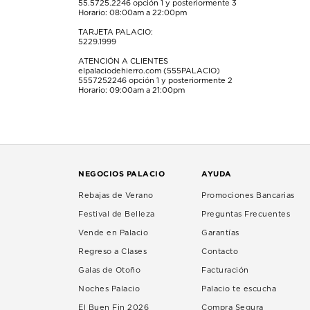
55.5725.2246
opción 1 y posteriormente 3
Horario: 08:00am a 22:00pm
TARJETA PALACIO:
5229.1999
ATENCIÓN A CLIENTES
elpalaciodehierro.com (555PALACIO)
5557252246
opción 1 y posteriormente 2
Horario: 09:00am a 21:00pm
NEGOCIOS PALACIO
AYUDA
Rebajas de Verano
Promociones Bancarias
Festival de Belleza
Preguntas Frecuentes
Vende en Palacio
Garantías
Regreso a Clases
Contacto
Galas de Otoño
Facturación
Noches Palacio
Palacio te escucha
El Buen Fin 2026
Compra Segura