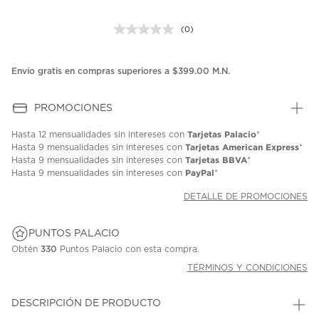
(0)
Sin
puntuación.
Enlace
en
Envío gratis en compras superiores a $399.00 M.N.
la
misma
página.
PROMOCIONES
Tarjetas Palacio
Hasta
12 mensualidades
sin intereses con
*
Tarjetas American Express
Hasta
9 mensualidades
sin intereses con
*
Tarjetas BBVA
Hasta
9 mensualidades
sin intereses con
*
PayPal
Hasta
9 mensualidades
sin intereses con
*
DETALLE DE PROMOCIONES
PUNTOS PALACIO
Obtén
330
Puntos Palacio con esta compra.
TÉRMINOS Y CONDICIONES
DESCRIPCIÓN DE PRODUCTO