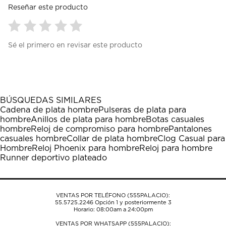
Reseñar este producto
Seleccionar
Seleccionar
Seleccionar
Seleccionar
Seleccionar
Sé el primero en revisar este producto
para
para
para
para
para
calificar
calificar
calificar
calificar
calificar
el
el
el
el
el
artículo
artículo
artículo
artículo
artículo
con
con
con
con
con
1
2
3
4
5
BÚSQUEDAS SIMILARES
estrella
estrellas.
estrellas.
estrellas.
estrellas.
Cadena de plata hombre
Pulseras de plata para
Esta
Esta
Esta
Esta
Esta
hombre
Anillos de plata para hombre
Botas casuales
acción
acción
acción
acción
acción
hombre
Reloj de compromiso para hombre
Pantalones
abrirá
abrirá
abrirá
abrirá
abrirá
casuales hombre
Collar de plata hombre
Clog Casual para
el
el
el
el
el
Hombre
Reloj Phoenix para hombre
Reloj para hombre
formulario
formulario
formulario
formulario
formulario
Runner deportivo plateado
de
de
de
de
de
envío.
envío.
envío.
envío.
envío.
VENTAS POR TELÉFONO (555PALACIO):
55.5725.2246
Opción 1 y posteriormente 3
Horario: 08:00am a 24:00pm
VENTAS POR WHATSAPP (555PALACIO):