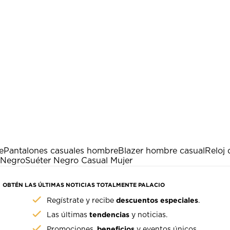
e
Pantalones casuales hombre
Blazer hombre casual
Reloj
 Negro
Suéter Negro Casual Mujer
OBTÉN LAS ÚLTIMAS NOTICIAS TOTALMENTE PALACIO
descuentos especiales
Regístrate y recibe
.
tendencias
Las últimas
y noticias.
beneficios
Promociones,
y eventos únicos.