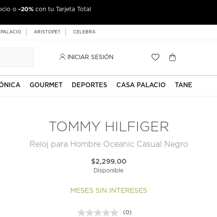
-20%
ocio o
con tu Tarjeta Total
 PALACIO
ARISTOPET
CELEBRA
INICIAR SESIÓN
ÓNICA
GOURMET
DEPORTES
CASA PALACIO
TANE
TOMMY HILFIGER
Reloj para Hombre Oceanic Casual Negro
$2,299.00
Disponible
MESES SIN INTERESES
(0)
Sin