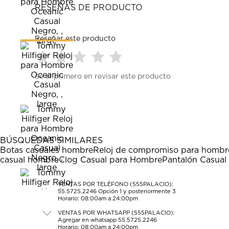
RESEÑAS DE PRODUCTO
Reseñar este producto
Seleccionar
Seleccionar
Seleccionar
Seleccionar
Seleccionar
Sé el primero en revisar este producto
para
para
para
para
para
calificar
calificar
calificar
calificar
calificar
el
el
el
el
el
artículo
artículo
artículo
artículo
artículo
con
con
con
con
con
1
2
3
4
5
estrella
estrellas.
estrellas.
estrellas.
estrellas.
BÚSQUEDAS SIMILARES
Esta
Esta
Esta
Esta
Esta
Botas casuales hombre
Reloj de compromiso para hombr
acción
acción
acción
acción
acción
casual hombre
Clog Casual para Hombre
Pantalón Casual
abrirá
abrirá
abrirá
abrirá
abrirá
el
el
el
el
el
formulario
formulario
formulario
formulario
formulario
VENTAS POR TELÉFONO (555PALACIO):
55.5725.2246
Opción 1 y posteriormente 3
de
de
de
de
de
Horario: 08:00am a 24:00pm
envío.
envío.
envío.
envío.
envío.
VENTAS POR WHATSAPP (555PALACIO):
Agregar en whatsapp 55.5725.2246
Horario: 08:00am a 24:00pm