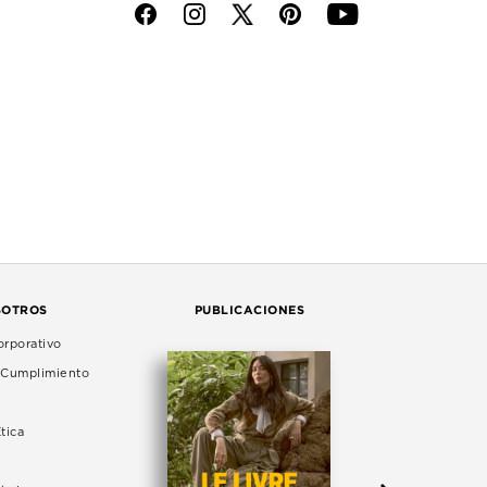
f
i
p
y
SOTROS
PUBLICACIONES
rporativo
e Cumplimiento
tica