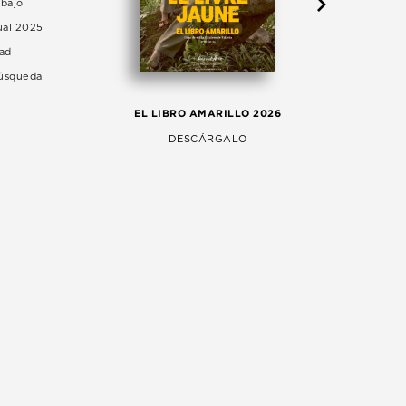
abajo
ual 2025
dad
Búsqueda
LA 
EL LIBRO AMARILLO 2026
AG
DESCÁRGALO