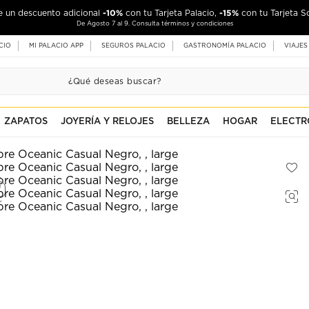
-10%
-15%
de un descuento adicional
con tu Tarjeta Palacio,
con tu Tarjeta S
De Agosto 7 al 9. Consulta términos y condiciones
CIO
MI PALACIO APP
SEGUROS PALACIO
GASTRONOMÍA PALACIO
VIAJES
ZAPATOS
JOYERÍA Y RELOJES
BELLEZA
HOGAR
ELECTR