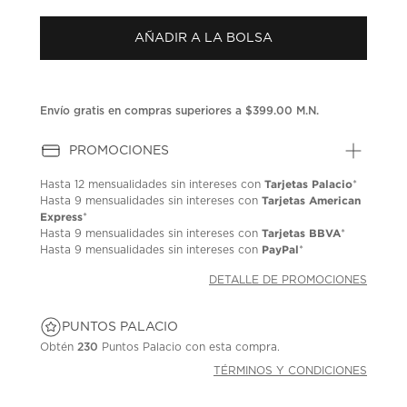
puntuación.
Enlace
AÑADIR A LA BOLSA
en
la
misma
página.
Envío gratis en compras superiores a $399.00 M.N.
PROMOCIONES
Tarjetas Palacio
Hasta
12 mensualidades
sin intereses con
*
Tarjetas American
Hasta
9 mensualidades
sin intereses con
Express
*
Tarjetas BBVA
Hasta
9 mensualidades
sin intereses con
*
PayPal
Hasta
9 mensualidades
sin intereses con
*
DETALLE DE PROMOCIONES
PUNTOS PALACIO
Obtén
230
Puntos Palacio con esta compra.
TÉRMINOS Y CONDICIONES