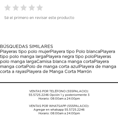
Seleccionar
Seleccionar
Seleccionar
Seleccionar
Seleccionar
Sé el primero en revisar este producto
para
para
para
para
para
calificar
calificar
calificar
calificar
calificar
el
el
el
el
el
artículo
artículo
artículo
artículo
artículo
con
con
con
con
con
1
2
3
4
5
BÚSQUEDAS SIMILARES
estrella
estrellas.
estrellas.
estrellas.
estrellas.
Playeras tipo polo mujer
Playera tipo Polo blanca
Playera
Esta
Esta
Esta
Esta
Esta
tipo polo manga larga
Playera negra tipo polo
Playeras
acción
acción
acción
acción
acción
polo manga larga
Camisa blanca manga corta
Playera
abrirá
abrirá
abrirá
abrirá
abrirá
manga corta
Polo de manga corta azul
Playera de manga
el
el
el
el
el
corta a rayas
Playera de Manga Corta Marrón
formulario
formulario
formulario
formulario
formulario
de
de
de
de
de
envío.
envío.
envío.
envío.
envío.
VENTAS POR TELÉFONO (555PALACIO):
55.5725.2246
Opción 1 y posteriormente 3
Horario: 08:00am a 24:00pm
VENTAS POR WHATSAPP (555PALACIO):
Agregar en whatsapp 55.5725.2246
Horario: 08:00am a 24:00pm