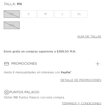
puntuación.
TALLA:
MX
Enlace
en
la
XS
S
M
L
XL
misma
página.
XXL
GUÍA DE TALLAS
Envío gratis en compras superiores a $399.00 M.N.
PROMOCIONES
PayPal
Hasta
9 mensualidades
sin intereses con
*
DETALLE DE PROMOCIONES
PUNTOS PALACIO
Obtén
110
Puntos Palacio con esta compra.
TÉRMINOS Y CONDICIONES