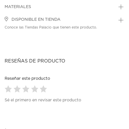
MATERIALES
DISPONIBLE EN TIENDA
Conoce las Tiendas Palacio que tienen este producto.
RESEÑAS DE PRODUCTO
Reseñar este producto
Seleccionar
Seleccionar
Seleccionar
Seleccionar
Seleccionar
Sé el primero en revisar este producto
para
para
para
para
para
calificar
calificar
calificar
calificar
calificar
el
el
el
el
el
artículo
artículo
artículo
artículo
artículo
con
con
con
con
con
1
2
3
4
5