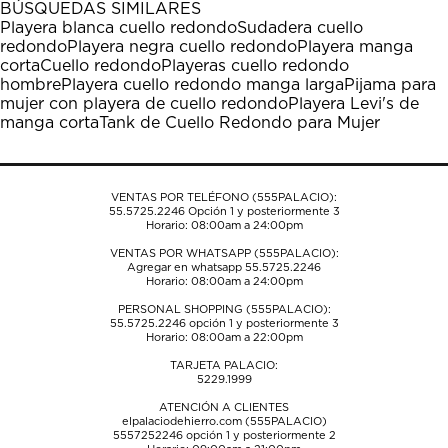
BÚSQUEDAS SIMILARES
estrella
estrellas.
estrellas.
estrellas.
estrellas.
Playera blanca cuello redondo
Sudadera cuello
Esta
Esta
Esta
Esta
Esta
redondo
Playera negra cuello redondo
Playera manga
acción
acción
acción
acción
acción
corta
Cuello redondo
Playeras cuello redondo
abrirá
abrirá
abrirá
abrirá
abrirá
hombre
Playera cuello redondo manga larga
Pijama para
el
el
el
el
el
mujer con playera de cuello redondo
Playera Levi's de
formulario
formulario
formulario
formulario
formulario
manga corta
Tank de Cuello Redondo para Mujer
de
de
de
de
de
envío.
envío.
envío.
envío.
envío.
VENTAS POR TELÉFONO (555PALACIO):
55.5725.2246
Opción 1 y posteriormente 3
Horario: 08:00am a 24:00pm
VENTAS POR WHATSAPP (555PALACIO):
Agregar en whatsapp 55.5725.2246
Horario: 08:00am a 24:00pm
PERSONAL SHOPPING (555PALACIO):
55.5725.2246
opción 1 y posteriormente 3
Horario: 08:00am a 22:00pm
TARJETA PALACIO:
5229.1999
ATENCIÓN A CLIENTES
elpalaciodehierro.com (555PALACIO)
5557252246
opción 1 y posteriormente 2