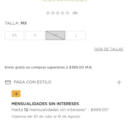
MESES SIN INTERESES
(0)
Sin
puntuación.
TALLA:
MX
Enlace
en
la
XS
S
M
L
misma
página.
GUÍA DE TALLAS
Envío gratis en compras superiores a $399.00 M.N.
PAGA CON ESTILO
MENSUALIDADES SIN INTERESES
12
Hasta
mensualidades sin intereses* - $999.00*
Vigencia del 30 de Julio al 16 de Agosto