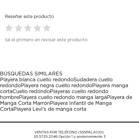
Reseñar este producto
Seleccionar
Seleccionar
Seleccionar
Seleccionar
Seleccionar
Sé el primero en revisar este producto
para
para
para
para
para
calificar
calificar
calificar
calificar
calificar
el
el
el
el
el
artículo
artículo
artículo
artículo
artículo
con
con
con
con
con
1
2
3
4
5
BÚSQUEDAS SIMILARES
estrella
estrellas.
estrellas.
estrellas.
estrellas.
Playera blanca cuello redondo
Sudadera cuello
Esta
Esta
Esta
Esta
Esta
redondo
Playera negra cuello redondo
Playera manga
acción
acción
acción
acción
acción
corta
Cuello redondo
Playeras cuello redondo
abrirá
abrirá
abrirá
abrirá
abrirá
hombre
Playera cuello redondo manga larga
Playera de
el
el
el
el
el
Manga Corta Marrón
Playera Infantil de Manga
formulario
formulario
formulario
formulario
formulario
Corta
Playera Levi's de manga corta
de
de
de
de
de
envío.
envío.
envío.
envío.
envío.
VENTAS POR TELÉFONO (555PALACIO):
55.5725.2246
Opción 1 y posteriormente 3