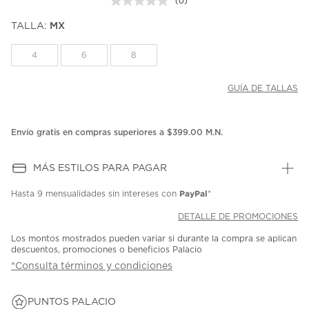
(0)
Sin
puntuación.
TALLA:
MX
Enlace
en
la
4
6
8
misma
página.
GUÍA DE TALLAS
Envío gratis en compras superiores a $399.00 M.N.
MÁS ESTILOS PARA PAGAR
PayPal
Hasta
9 mensualidades
sin intereses con
*
DETALLE DE PROMOCIONES
Los montos mostrados pueden variar si durante la compra se aplican
descuentos, promociones o beneficios Palacio
*Consulta términos y condiciones
PUNTOS PALACIO