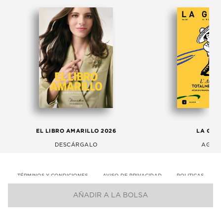
EL LIBRO AMARILLO 2026
LA GAC
DESCÁRGALO
AGOS
TÉRMINOS Y CONDICIONES
AVISO DE PRIVACIDAD
POLITICAS
AÑADIR A LA BOLSA