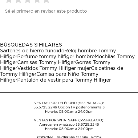
Seleccionar
Seleccionar
Seleccionar
Seleccionar
Seleccionar
Sé el primero en revisar este producto
para
para
para
para
para
calificar
calificar
calificar
calificar
calificar
el
el
el
el
el
artículo
artículo
artículo
artículo
artículo
con
con
con
con
con
1
2
3
4
5
BÚSQUEDAS SIMILARES
estrella
estrellas.
estrellas.
estrellas.
estrellas.
Sartenes de hierro fundido
Reloj hombre Tommy
Esta
Esta
Esta
Esta
Esta
Hilfiger
Perfume tommy hilfiger hombre
Mochilas Tommy
acción
acción
acción
acción
acción
Hilfiger
Camisas Tommy Hilfiger
Gorras Tommy
abrirá
abrirá
abrirá
abrirá
abrirá
Hilfiger
Vestidos Tommy Hilfiger mujer
Calcetines de
el
el
el
el
el
Tommy Hilfiger
Camisa para Niño Tommy
formulario
formulario
formulario
formulario
formulario
Hilfiger
Pantalón de vestir para Tommy Hilfiger
de
de
de
de
de
envío.
envío.
envío.
envío.
envío.
VENTAS POR TELÉFONO (555PALACIO):
55.5725.2246
Opción 1 y posteriormente 3
Horario: 08:00am a 24:00pm
VENTAS POR WHATSAPP (555PALACIO):
Agregar en whatsapp 55.5725.2246
Horario: 08:00am a 24:00pm
PERSONAL SHOPPING (555PALACIO):