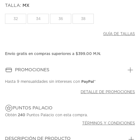
puntuación.
TALLA:
MX
Enlace
en
la
32
34
36
38
misma
página.
GUÍA DE TALLAS
Envío gratis en compras superiores a $399.00 M.N.
PROMOCIONES
PayPal
Hasta
9 mensualidades
sin intereses con
*
DETALLE DE PROMOCIONES
PUNTOS PALACIO
Obtén
240
Puntos Palacio con esta compra.
TÉRMINOS Y CONDICIONES
DESCRIPCIÓN DE PRODUCTO