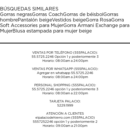
1
2
3
4
5
BÚSQUEDAS SIMILARES
estrella
estrellas.
estrellas.
estrellas.
estrellas.
Gorras negras
Gorras Coach
Gorras de béisbol
Gorras
Esta
Esta
Esta
Esta
Esta
hombre
Pantalón beige
Vestidos beige
Gorra Rosa
Gorra
acción
acción
acción
acción
acción
Soft Accessories para Mujer
Gorra Armani Exchange para
abrirá
abrirá
abrirá
abrirá
abrirá
Mujer
Blusa estampada para mujer beige
el
el
el
el
el
formulario
formulario
formulario
formulario
formulario
de
de
de
de
de
envío.
envío.
envío.
envío.
envío.
VENTAS POR TELÉFONO (555PALACIO):
55.5725.2246
Opción 1 y posteriormente 3
Horario: 08:00am a 24:00pm
VENTAS POR WHATSAPP (555PALACIO):
Agregar en whatsapp 55.5725.2246
Horario: 08:00am a 24:00pm
PERSONAL SHOPPING (555PALACIO):
55.5725.2246
opción 1 y posteriormente 3
Horario: 08:00am a 22:00pm
TARJETA PALACIO:
5229.1999
ATENCIÓN A CLIENTES
elpalaciodehierro.com (555PALACIO)
5557252246
opción 1 y posteriormente 2
Horario: 09:00am a 21:00pm