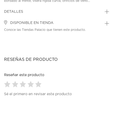
bordado al frente, visera rígida curva, orificios de venti...
DETALLES
DISPONIBLE EN TIENDA
Conoce las Tiendas Palacio que tienen este producto.
RESEÑAS DE PRODUCTO
Reseñar este producto
Seleccionar
Seleccionar
Seleccionar
Seleccionar
Seleccionar
Sé el primero en revisar este producto
para
para
para
para
para
calificar
calificar
calificar
calificar
calificar
el
el
el
el
el
artículo
artículo
artículo
artículo
artículo
con
con
con
con
con