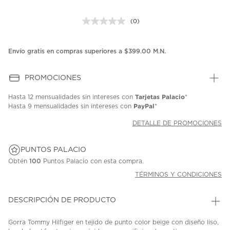
(0)
Sin
puntuación.
Enlace
en
Envío gratis en compras superiores a $399.00 M.N.
la
misma
página.
PROMOCIONES
Tarjetas Palacio
Hasta
12 mensualidades
sin intereses con
*
PayPal
Hasta
9 mensualidades
sin intereses con
*
DETALLE DE PROMOCIONES
PUNTOS PALACIO
Obtén
100
Puntos Palacio con esta compra.
TÉRMINOS Y CONDICIONES
DESCRIPCIÓN DE PRODUCTO
Gorra Tommy Hilfiger en tejido de punto color beige con diseño liso,