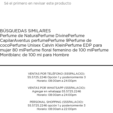
Sé el primero en revisar este producto
para
para
para
para
para
calificar
calificar
calificar
calificar
calificar
el
el
el
el
el
artículo
artículo
artículo
artículo
artículo
con
con
con
con
con
1
2
3
4
5
BÚSQUEDAS SIMILARES
estrella
estrellas.
estrellas.
estrellas.
estrellas.
Perfume de Natura
Perfume Divine
Perfume
Esta
Esta
Esta
Esta
Esta
Capilar
Aventus perfume
Perfume 9
Perfume de
acción
acción
acción
acción
acción
coco
Perfume Unisex Calvin Klein
Perfume EDP para
abrirá
abrirá
abrirá
abrirá
abrirá
mujer 80 ml
Perfume floral femenino de 100 ml
Perfume
el
el
el
el
el
Montblanc de 100 ml para Hombre
formulario
formulario
formulario
formulario
formulario
de
de
de
de
de
envío.
envío.
envío.
envío.
envío.
VENTAS POR TELÉFONO (555PALACIO):
55.5725.2246
Opción 1 y posteriormente 3
Horario: 08:00am a 24:00pm
VENTAS POR WHATSAPP (555PALACIO):
Agregar en whatsapp 55.5725.2246
Horario: 08:00am a 24:00pm
PERSONAL SHOPPING (555PALACIO):
55.5725.2246
opción 1 y posteriormente 3
Horario: 08:00am a 22:00pm