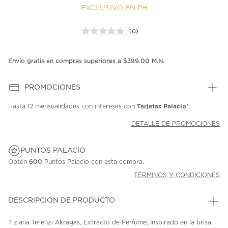
EXCLUSIVO EN PH
(0)
Sin
puntuación.
Enlace
en
Envío gratis en compras superiores a $399.00 M.N.
la
misma
página.
PROMOCIONES
Tarjetas Palacio
Hasta
12 mensualidades
con intereses con
*
DETALLE DE PROMOCIONES
PUNTOS PALACIO
Obtén
600
Puntos Palacio con esta compra.
TÉRMINOS Y CONDICIONES
DESCRIPCIÓN DE PRODUCTO
Tiziana Terenzi Akragas, Extracto de Perfume; Inspirado en la brisa