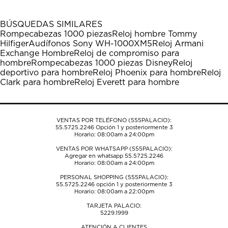
con
con
con
con
con
1
2
3
4
5
BÚSQUEDAS SIMILARES
estrella
estrellas.
estrellas.
estrellas.
estrellas.
Rompecabezas 1000 piezas
Reloj hombre Tommy
Esta
Esta
Esta
Esta
Esta
Hilfiger
Audífonos Sony WH-1000XM5
Reloj Armani
acción
acción
acción
acción
acción
Exchange Hombre
Reloj de compromiso para
abrirá
abrirá
abrirá
abrirá
abrirá
hombre
Rompecabezas 1000 piezas Disney
Reloj
el
el
el
el
el
deportivo para hombre
Reloj Phoenix para hombre
Reloj
formulario
formulario
formulario
formulario
formulario
Clark para hombre
Reloj Everett para hombre
de
de
de
de
de
envío.
envío.
envío.
envío.
envío.
VENTAS POR TELÉFONO (555PALACIO):
55.5725.2246
Opción 1 y posteriormente 3
Horario: 08:00am a 24:00pm
VENTAS POR WHATSAPP (555PALACIO):
Agregar en whatsapp 55.5725.2246
Horario: 08:00am a 24:00pm
PERSONAL SHOPPING (555PALACIO):
55.5725.2246
opción 1 y posteriormente 3
Horario: 08:00am a 22:00pm
TARJETA PALACIO:
5229.1999
ATENCIÓN A CLIENTES