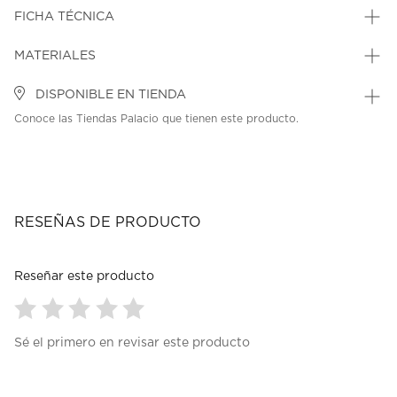
FICHA TÉCNICA
MATERIALES
DISPONIBLE EN TIENDA
Conoce las Tiendas Palacio que tienen este producto.
RESEÑAS DE PRODUCTO
Reseñar este producto
Seleccionar
Seleccionar
Seleccionar
Seleccionar
Seleccionar
Sé el primero en revisar este producto
para
para
para
para
para
calificar
calificar
calificar
calificar
calificar
el
el
el
el
el
artículo
artículo
artículo
artículo
artículo