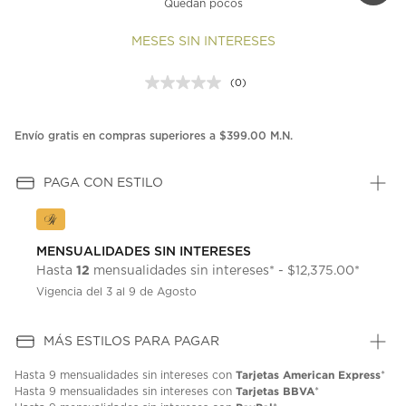
Quedan pocos
MESES SIN INTERESES
(0)
Sin
puntuación.
Enlace
en
Envío gratis en compras superiores a $399.00 M.N.
la
misma
página.
PAGA CON ESTILO
MENSUALIDADES SIN INTERESES
12
Hasta
mensualidades sin intereses* - $12,375.00*
Vigencia del 3 al 9 de Agosto
MÁS ESTILOS PARA PAGAR
Tarjetas American Express
Hasta
9 mensualidades
sin intereses con
*
Tarjetas BBVA
Hasta
9 mensualidades
sin intereses con
*