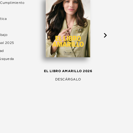
e Cumplimiento
tica
abajo
ual 2025
dad
Búsqueda
LA 
EL LIBRO AMARILLO 2026
AG
DESCÁRGALO