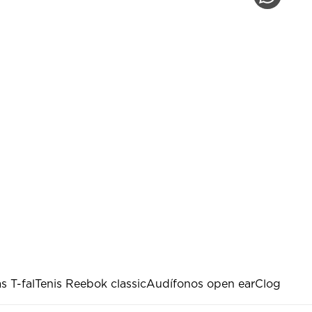
s T-fal
Tenis Reebok classic
Audífonos open ear
Clog