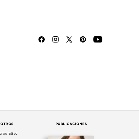
f
i
p
y
SOTROS
PUBLICACIONES
rporativo