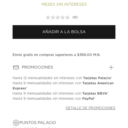
MESES SIN INTERESES
(0)
Sin
puntuación.
Enlace
AÑADIR A LA BOLSA
en
la
misma
página.
Envío gratis en compras superiores a $399.00 M.N.
PROMOCIONES
Tarjetas Palacio
Hasta
12 mensualidades
sin intereses con
*
Tarjetas American
Hasta
9 mensualidades
sin intereses con
Express
*
Tarjetas BBVA
Hasta
9 mensualidades
sin intereses con
*
PayPal
Hasta
9 mensualidades
sin intereses con
*
DETALLE DE PROMOCIONES
PUNTOS PALACIO