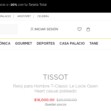
-20%
ocio o
con tu Tarjeta Total
 PALACIO
ARISTOPET
CELEBRA
INICIAR SESIÓN
ÓNICA
GOURMET
DEPORTES
CASA PALACIO
TANE
TISSOT
Reloj para Hombre T-Classic Le Locle Open
Heart casual plateado
$18,000.00
$20,000.00
Quedan pocos