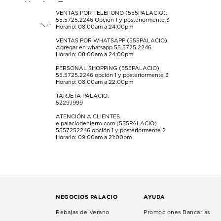
el
el
el
el
el
formulario
formulario
formulario
formulario
formulario
VENTAS POR TELÉFONO (555PALACIO):
55.5725.2246
Opción 1 y posteriormente 3
de
de
de
de
de
Horario: 08:00am a 24:00pm
envío.
envío.
envío.
envío.
envío.
VENTAS POR WHATSAPP (555PALACIO):
Agregar en whatsapp 55.5725.2246
Horario: 08:00am a 24:00pm
PERSONAL SHOPPING (555PALACIO):
55.5725.2246
opción 1 y posteriormente 3
Horario: 08:00am a 22:00pm
TARJETA PALACIO:
5229.1999
ATENCIÓN A CLIENTES
elpalaciodehierro.com (555PALACIO)
5557252246
opción 1 y posteriormente 2
Horario: 09:00am a 21:00pm
NEGOCIOS PALACIO
AYUDA
Rebajas de Verano
Promociones Bancarias