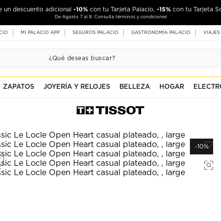
-10%
-15%
de un descuento adicional
con tu Tarjeta Palacio,
con tu Tarjeta S
De Agosto 7 al 9. Consulta términos y condiciones
CIO
MI PALACIO APP
SEGUROS PALACIO
GASTRONOMÍA PALACIO
VIAJES
ZAPATOS
JOYERÍA Y RELOJES
BELLEZA
HOGAR
ELECTR
-10%