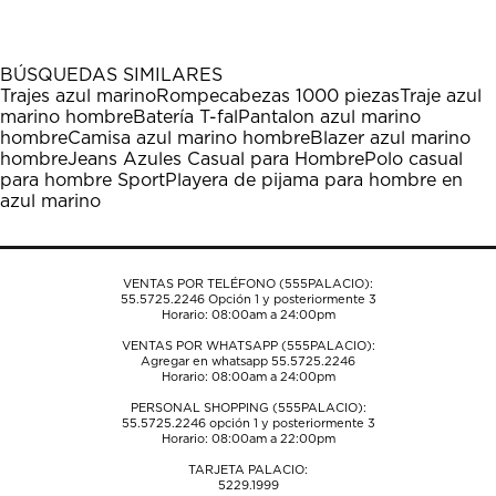
artículo
artículo
artículo
artículo
artículo
con
con
con
con
con
1
2
3
4
5
BÚSQUEDAS SIMILARES
estrella
estrellas.
estrellas.
estrellas.
estrellas.
Trajes azul marino
Rompecabezas 1000 piezas
Traje azul
Esta
Esta
Esta
Esta
Esta
marino hombre
Batería T-fal
Pantalon azul marino
acción
acción
acción
acción
acción
hombre
Camisa azul marino hombre
Blazer azul marino
abrirá
abrirá
abrirá
abrirá
abrirá
hombre
Jeans Azules Casual para Hombre
Polo casual
el
el
el
el
el
para hombre Sport
Playera de pijama para hombre en
formulario
formulario
formulario
formulario
formulario
azul marino
de
de
de
de
de
envío.
envío.
envío.
envío.
envío.
VENTAS POR TELÉFONO (555PALACIO):
55.5725.2246
Opción 1 y posteriormente 3
Horario: 08:00am a 24:00pm
VENTAS POR WHATSAPP (555PALACIO):
Agregar en whatsapp 55.5725.2246
Horario: 08:00am a 24:00pm
PERSONAL SHOPPING (555PALACIO):
55.5725.2246
opción 1 y posteriormente 3
Horario: 08:00am a 22:00pm
TARJETA PALACIO:
5229.1999