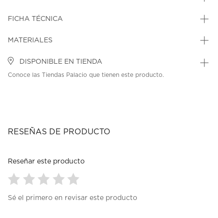
FICHA TÉCNICA
MATERIALES
DISPONIBLE EN TIENDA
Conoce las Tiendas Palacio que tienen este producto.
RESEÑAS DE PRODUCTO
Reseñar este producto
Seleccionar
Seleccionar
Seleccionar
Seleccionar
Seleccionar
Sé el primero en revisar este producto
para
para
para
para
para
calificar
calificar
calificar
calificar
calificar
el
el
el
el
el