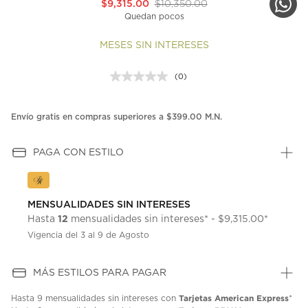
$9,315.00
$10,350.00
Quedan pocos
MESES SIN INTERESES
(0)
Sin
puntuación.
Enlace
en
Envío gratis en compras superiores a $399.00 M.N.
la
misma
página.
PAGA CON ESTILO
MENSUALIDADES SIN INTERESES
12
Hasta
mensualidades sin intereses* - $9,315.00*
Vigencia del 3 al 9 de Agosto
MÁS ESTILOS PARA PAGAR
Tarjetas American Express
Hasta
9 mensualidades
sin intereses con
*