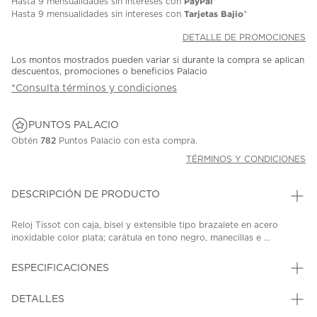
PayPal
Hasta
9 mensualidades
sin intereses con
*
Tarjetas Bajio
Hasta
9 mensualidades
sin intereses con
*
DETALLE DE PROMOCIONES
Los montos mostrados pueden variar si durante la compra se aplican
descuentos, promociones o beneficios Palacio
*Consulta términos y condiciones
PUNTOS PALACIO
Obtén
782
Puntos Palacio con esta compra.
TÉRMINOS Y CONDICIONES
DESCRIPCIÓN DE PRODUCTO
Reloj Tissot con caja, bisel y extensible tipo brazalete en acero
inoxidable color plata; carátula en tono negro, manecillas e ...
ESPECIFICACIONES
DETALLES