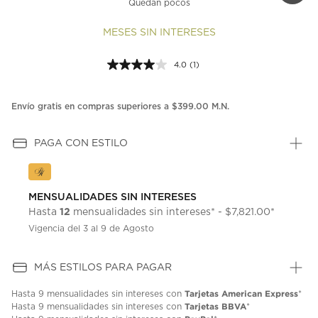
Quedan pocos
MESES SIN INTERESES
4.0
(1)
Lea
1
reseña.
Enlace
Envío gratis en compras superiores a $399.00 M.N.
en
la
misma
PAGA CON ESTILO
página.
MENSUALIDADES SIN INTERESES
12
Hasta
mensualidades sin intereses* - $7,821.00*
Vigencia del 3 al 9 de Agosto
MÁS ESTILOS PARA PAGAR
Tarjetas American Express
Hasta
9 mensualidades
sin intereses con
*
Tarjetas BBVA
Hasta
9 mensualidades
sin intereses con
*