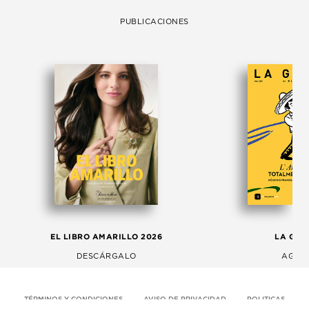
PUBLICACIONES
EL LIBRO AMARILLO 2026
LA GAC
DESCÁRGALO
AGOS
TÉRMINOS Y CONDICIONES
AVISO DE PRIVACIDAD
POLITICAS