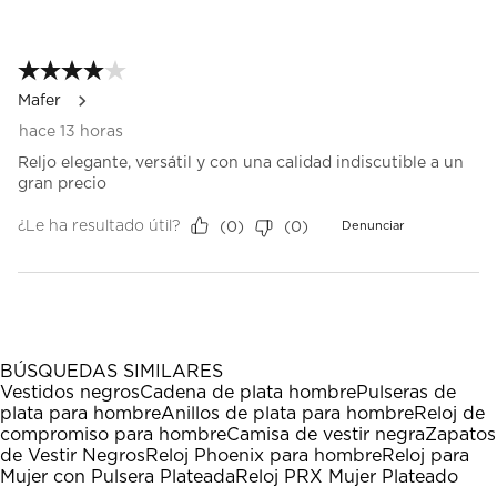
abrirá
abrirá
abrirá
abrirá
abrirá
de
el
el
el
el
el
1
formulario
formulario
formulario
formulario
formulario
Reseña.
4 de 5 estrellas.
de
de
de
de
de
envío.
envío.
envío.
envío.
envío.
Mafer
hace 13 horas
Reljo elegante, versátil y con una calidad indiscutible a un
gran precio
¿Le ha resultado útil?
(
0
)
(
0
)
Denunciar
BÚSQUEDAS SIMILARES
Vestidos negros
Cadena de plata hombre
Pulseras de
plata para hombre
Anillos de plata para hombre
Reloj de
compromiso para hombre
Camisa de vestir negra
Zapatos
de Vestir Negros
Reloj Phoenix para hombre
Reloj para
Mujer con Pulsera Plateada
Reloj PRX Mujer Plateado