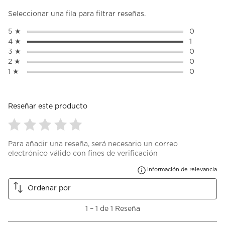
Seleccionar una fila para filtrar reseñas.
5 ★
estrellas
0
0 reseñas 
4 ★
estrellas
1
1 reseña c
3 ★
estrellas
0
0 reseñas 
2 ★
estrellas
0
0 reseñas 
1 ★
estrellas
0
0 reseñas 
Reseñar este producto
Seleccionar
Seleccionar
Seleccionar
Seleccionar
Seleccionar
Para añadir una reseña, será necesario un correo
para
para
para
para
para
electrónico válido con fines de verificación
calificar
calificar
calificar
calificar
calificar
el
el
el
el
el
Mu
Información de relevancia
artículo
artículo
artículo
artículo
artículo
con
con
con
con
con
Ordenar por
1
2
3
4
5
estrella
estrellas.
estrellas.
estrellas.
estrellas.
1
1
–
1 de 1
Reseña
Esta
Esta
Esta
Esta
Esta
a
acción
acción
acción
acción
acción
1