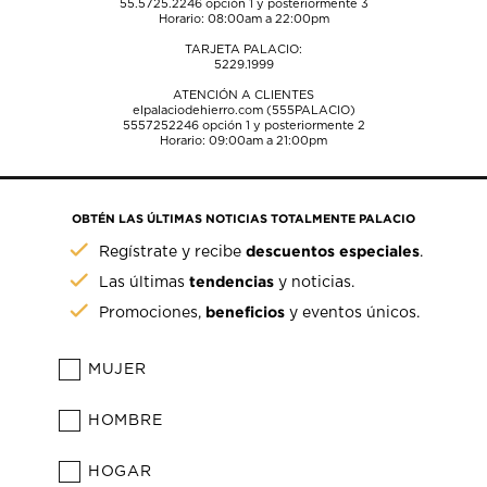
55.5725.2246
opción 1 y posteriormente 3
Horario: 08:00am a 22:00pm
TARJETA PALACIO:
5229.1999
ATENCIÓN A CLIENTES
elpalaciodehierro.com (555PALACIO)
5557252246
opción 1 y posteriormente 2
Horario: 09:00am a 21:00pm
OBTÉN LAS ÚLTIMAS NOTICIAS TOTALMENTE PALACIO
descuentos especiales
Regístrate y recibe
.
tendencias
Las últimas
y noticias.
beneficios
Promociones,
y eventos únicos.
MUJER
HOMBRE
HOGAR