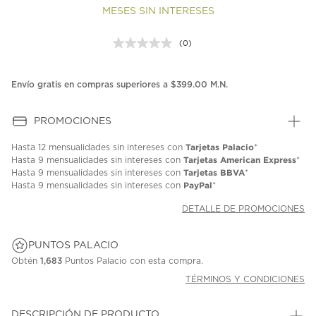
MESES SIN INTERESES
(0)
Sin
puntuación.
Enlace
en
Envío gratis en compras superiores a $399.00 M.N.
la
misma
página.
PROMOCIONES
Tarjetas Palacio
Hasta
12 mensualidades
sin intereses con
*
Tarjetas American Express
Hasta
9 mensualidades
sin intereses con
*
Tarjetas BBVA
Hasta
9 mensualidades
sin intereses con
*
PayPal
Hasta
9 mensualidades
sin intereses con
*
DETALLE DE PROMOCIONES
PUNTOS PALACIO
Obtén
1,683
Puntos Palacio con esta compra.
TÉRMINOS Y CONDICIONES
DESCRIPCIÓN DE PRODUCTO