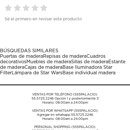
Seleccionar
Seleccionar
Seleccionar
Seleccionar
Seleccionar
Sé el primero en revisar este producto
para
para
para
para
para
calificar
calificar
calificar
calificar
calificar
el
el
el
el
el
artículo
artículo
artículo
artículo
artículo
con
con
con
con
con
1
2
3
4
5
BÚSQUEDAS SIMILARES
estrella
estrellas.
estrellas.
estrellas.
estrellas.
Puertas de madera
Repisas de madera
Cuadros
Esta
Esta
Esta
Esta
Esta
decorativos
Muebles de madera
Sillas de madera
Estante
acción
acción
acción
acción
acción
de madera
Cajas de madera
Base Iluminadora Star
abrirá
abrirá
abrirá
abrirá
abrirá
Filter
Lámpara de Star Wars
Base individual madera
el
el
el
el
el
formulario
formulario
formulario
formulario
formulario
de
de
de
de
de
envío.
envío.
envío.
envío.
envío.
VENTAS POR TELÉFONO (555PALACIO):
55.5725.2246
Opción 1 y posteriormente 3
Horario: 08:00am a 24:00pm
VENTAS POR WHATSAPP (555PALACIO):
Agregar en whatsapp 55.5725.2246
Horario: 08:00am a 24:00pm
PERSONAL SHOPPING (555PALACIO):