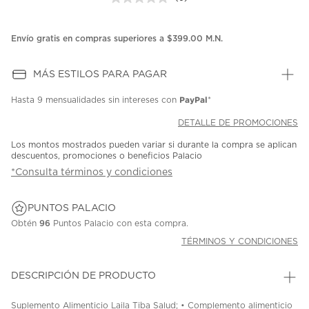
Sin
puntuación.
Enlace
en
Envío gratis en compras superiores a $399.00 M.N.
la
misma
página.
MÁS ESTILOS PARA PAGAR
PayPal
Hasta
9 mensualidades
sin intereses con
*
DETALLE DE PROMOCIONES
Los montos mostrados pueden variar si durante la compra se aplican
descuentos, promociones o beneficios Palacio
*Consulta términos y condiciones
PUNTOS PALACIO
Obtén
96
Puntos Palacio con esta compra.
TÉRMINOS Y CONDICIONES
DESCRIPCIÓN DE PRODUCTO
Suplemento Alimenticio Laila Tiba Salud; • Complemento alimenticio