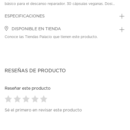
básico para el descanso reparador. 30 cápsulas veganas. Dosi...
ESPECIFICACIONES
DISPONIBLE EN TIENDA
Conoce las Tiendas Palacio que tienen este producto.
RESEÑAS DE PRODUCTO
Reseñar este producto
Seleccionar
Seleccionar
Seleccionar
Seleccionar
Seleccionar
Sé el primero en revisar este producto
para
para
para
para
para
calificar
calificar
calificar
calificar
calificar
el
el
el
el
el
artículo
artículo
artículo
artículo
artículo