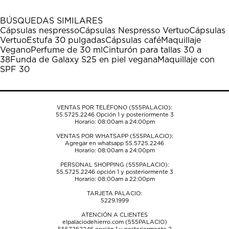
con
con
con
con
con
1
2
3
4
5
BÚSQUEDAS SIMILARES
estrella
estrellas.
estrellas.
estrellas.
estrellas.
Cápsulas nespresso
Cápsulas Nespresso Vertuo
Cápsulas
Esta
Esta
Esta
Esta
Esta
Vertuo
Estufa 30 pulgadas
Cápsulas café
Maquillaje
acción
acción
acción
acción
acción
Vegano
Perfume de 30 ml
Cinturón para tallas 30 a
abrirá
abrirá
abrirá
abrirá
abrirá
38
Funda de Galaxy S25 en piel vegana
Maquillaje con
el
el
el
el
el
SPF 30
formulario
formulario
formulario
formulario
formulario
de
de
de
de
de
envío.
envío.
envío.
envío.
envío.
VENTAS POR TELÉFONO (555PALACIO):
55.5725.2246
Opción 1 y posteriormente 3
Horario: 08:00am a 24:00pm
VENTAS POR WHATSAPP (555PALACIO):
Agregar en whatsapp 55.5725.2246
Horario: 08:00am a 24:00pm
PERSONAL SHOPPING (555PALACIO):
55.5725.2246
opción 1 y posteriormente 3
Horario: 08:00am a 22:00pm
TARJETA PALACIO:
5229.1999
ATENCIÓN A CLIENTES
elpalaciodehierro.com (555PALACIO)