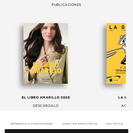
PUBLICACIONES
EL LIBRO AMARILLO 2026
LA GAC
DESCÁRGALO
AGOS
TÉRMINOS Y CONDICIONES
AVISO DE PRIVACIDAD
POLITICAS