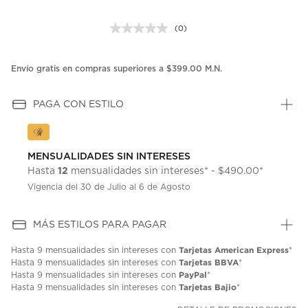
(0)
Sin
puntuación.
Enlace
en
Envío gratis en compras superiores a $399.00 M.N.
la
misma
página.
PAGA CON ESTILO
MENSUALIDADES SIN INTERESES
12
Hasta
mensualidades sin intereses* - $490.00*
Vigencia del 30 de Julio al 6 de Agosto
MÁS ESTILOS PARA PAGAR
Tarjetas American Express
Hasta
9 mensualidades
sin intereses con
*
Tarjetas BBVA
Hasta
9 mensualidades
sin intereses con
*
PayPal
Hasta
9 mensualidades
sin intereses con
*
Tarjetas Bajio
Hasta
9 mensualidades
sin intereses con
*