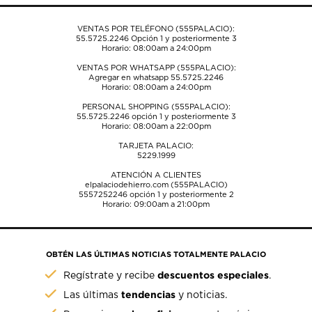
formulario
formulario
formulario
formulario
formulario
de
de
de
de
de
VENTAS POR TELÉFONO (555PALACIO):
envío.
envío.
envío.
envío.
envío.
55.5725.2246
Opción 1 y posteriormente 3
Horario: 08:00am a 24:00pm
VENTAS POR WHATSAPP (555PALACIO):
Agregar en whatsapp 55.5725.2246
Horario: 08:00am a 24:00pm
PERSONAL SHOPPING (555PALACIO):
55.5725.2246
opción 1 y posteriormente 3
Horario: 08:00am a 22:00pm
TARJETA PALACIO:
5229.1999
ATENCIÓN A CLIENTES
elpalaciodehierro.com (555PALACIO)
5557252246
opción 1 y posteriormente 2
Horario: 09:00am a 21:00pm
OBTÉN LAS ÚLTIMAS NOTICIAS TOTALMENTE PALACIO
descuentos especiales
Regístrate y recibe
.
tendencias
Las últimas
y noticias.