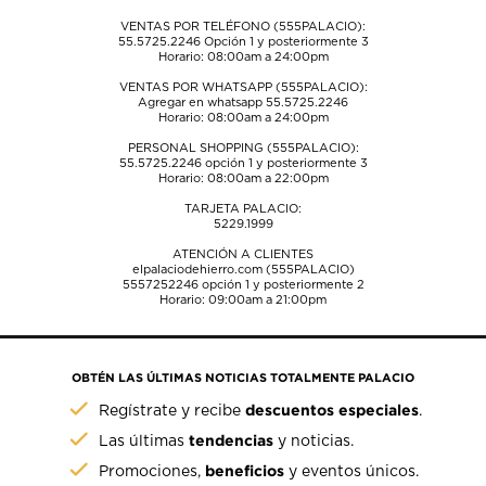
VENTAS POR TELÉFONO (555PALACIO):
55.5725.2246
Opción 1 y posteriormente 3
Horario: 08:00am a 24:00pm
VENTAS POR WHATSAPP (555PALACIO):
Agregar en whatsapp 55.5725.2246
Horario: 08:00am a 24:00pm
PERSONAL SHOPPING (555PALACIO):
55.5725.2246
opción 1 y posteriormente 3
Horario: 08:00am a 22:00pm
TARJETA PALACIO:
5229.1999
ATENCIÓN A CLIENTES
elpalaciodehierro.com (555PALACIO)
5557252246
opción 1 y posteriormente 2
Horario: 09:00am a 21:00pm
OBTÉN LAS ÚLTIMAS NOTICIAS TOTALMENTE PALACIO
descuentos especiales
Regístrate y recibe
.
tendencias
Las últimas
y noticias.
beneficios
Promociones,
y eventos únicos.