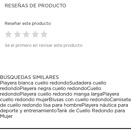
RESEÑAS DE PRODUCTO
Reseñar este producto
Seleccionar
Seleccionar
Seleccionar
Seleccionar
Seleccionar
Sé el primero en revisar este producto
para
para
para
para
para
calificar
calificar
calificar
calificar
calificar
el
el
el
el
el
artículo
artículo
artículo
artículo
artículo
con
con
con
con
con
1
2
3
4
5
BÚSQUEDAS SIMILARES
estrella
estrellas.
estrellas.
estrellas.
estrellas.
Playera blanca cuello redondo
Sudadera cuello
Esta
Esta
Esta
Esta
Esta
redondo
Playera negra cuello redondo
Cuello
acción
acción
acción
acción
acción
redondo
Playera cuello redondo manga larga
Playera
abrirá
abrirá
abrirá
abrirá
abrirá
cuello redondo mujer
Blusas con cuello redondo
Camiseta
el
el
el
el
el
de cuello redondo lisa para hombre
Playera náutica para
formulario
formulario
formulario
formulario
formulario
deporte y entrenamiento
Tank de Cuello Redondo para
de
de
de
de
de
Mujer
envío.
envío.
envío.
envío.
envío.