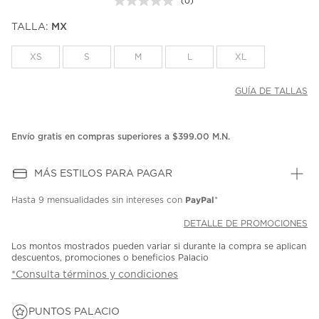
(0)
Sin
puntuación.
TALLA:
MX
Enlace
en
la
XS
S
M
L
XL
misma
página.
GUÍA DE TALLAS
Envío gratis en compras superiores a $399.00 M.N.
MÁS ESTILOS PARA PAGAR
PayPal
Hasta
9 mensualidades
sin intereses con
*
DETALLE DE PROMOCIONES
Los montos mostrados pueden variar si durante la compra se aplican
descuentos, promociones o beneficios Palacio
*Consulta términos y condiciones
PUNTOS PALACIO